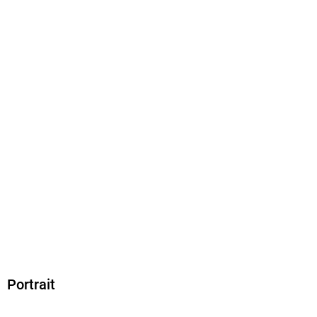
Dateiformat
EPUB
ISBN
9783956811159
Portrait