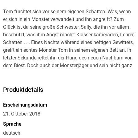
Tom fürchtet sich vor seinem eigenen Schatten. Was, wenn
er sich in ein Monster verwandelt und ihn angreift? Zum
Glück ist da seine große Schwester, Sally, die ihn vor allem
beschützt, was ihm Angst macht: Klassenkameraden, Lehrer,
Schatten . . . Eines Nachts während eines heftigen Gewitters,
greift ein echtes Monster Tom in seinem eigenen Bett an. In
letzter Sekunde rettet ihn der Hund des neuen Nachbarn vor
dem Biest. Doch auch der Monsterjäger und sein nicht ganz
echter Hund können nicht verhindern, dass das Biest Sally in
einen Geist verwandelt. Bringt Tom den Mut auf, sich dem
Biest zu stellen? Kann er so seine über alles geliebte
Produktdetails
Schwester retten? Wirksame Waffen scheint es nicht zu
geben. Alles, auf das er sich verlassen kann, sind seine
Erscheinungsdatum
Fähigkeit, die Verkleidungen des Biests zu durchschauen,
21. Oktober 2018
und seine Fantasie, die ihn bisher immer in Angst und
Sprache
Schrecken versetzt hat.
deutsch