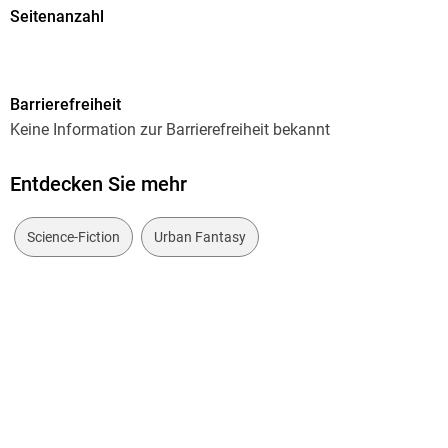
Seitenanzahl
222
Altersempfehlung
Barrierefreiheit
ab 8 Jahre
Keine Information zur Barrierefreiheit bekannt
Autor/Autorin
Katharina Gerlach
Entdecken Sie mehr
Verlag/Hersteller
via tolino media
Science-Fiction
Urban Fantasy
Kopierschutz
ohne Kopierschutz
Family Sharing
Ja
Produktart
EBOOK