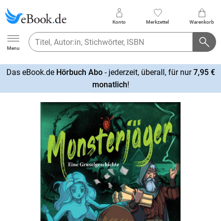
Konto
Merkzettel
Warenkorb
Ebook.de
Menu
Das eBook.de
Hörbuch Abo
- jederzeit, überall, für nur
7,95 €
mehr
monatlich
!
erfahren