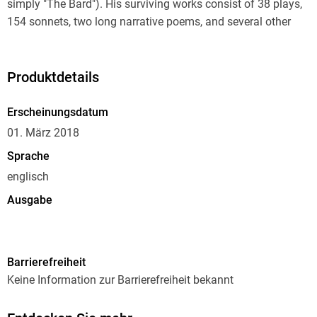
simply "The Bard"). His surviving works consist of 38 plays,
154 sonnets, two long narrative poems, and several other
poems. His plays have been translated into every major
living language, and are performed more often than those of
any other playwright."
Produktdetails
Erscheinungsdatum
01. März 2018
Sprache
englisch
Ausgabe
Digitales Original
Seitenanzahl
Barrierefreiheit
736
Keine Information zur Barrierefreiheit bekannt
Autor/Autorin
William Shakespeare