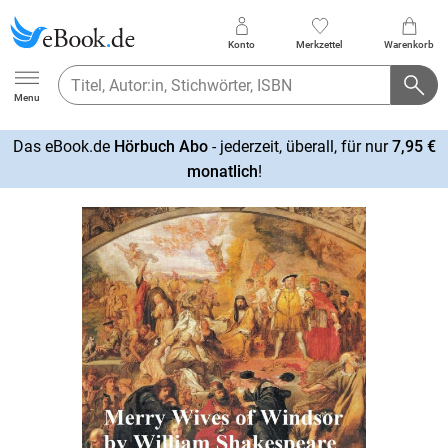
Konto
Merkzettel
Warenkorb
Ebook.de
Menu
Das eBook.de
Hörbuch Abo
- jederzeit, überall, für nur
7,95 €
mehr
monatlich
!
erfahren