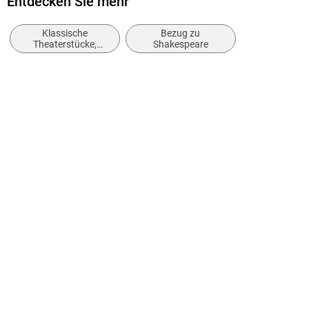
Entdecken Sie mehr
Verlag/Hersteller
Klassische
Bezug zu
Seltzer Books
Theaterstücke,
Shakespeare
Dramen (vor 1900)
Kopierschutz
ohne Kopierschutz
Family Sharing
Ja
Produktart
EBOOK
Dateiformat
EPUB
ISBN
9781455358847