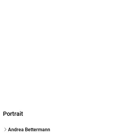
EBOOK
Dateiformat
EPUB
ISBN
9783527813179
Portrait
Andrea Bettermann