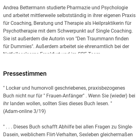
Andrea Bettermann studierte Pharmazie und Psychologie
und arbeitet mittlerweile selbstständig in ihrer eigenen Praxis
für Coaching, Beratung und Therapie als Heilpraktikerin für
Psychotherapie mit dem Schwerpunkt auf Single Coaching.
Sie ist außerdem die Autorin von "Den Traummann finden
für Dummies". Außerdem arbeitet sie ehrenamtlich bei der
Notfallseelsorge Frankfurt und im SBE-Team
(Stressbewältigung nach Belastenden Einsätzen) und ist
Übungsleiterin für Progressive Muskelentspannung.
Pressestimmen
" Locker und humorvoll geschriebenes, praxisbezogenes
Buch nicht nur für " Frauen-Anfänger" . Wenn Sie (wieder) bei
ihr landen wollen, sollten Sies dieses Buch lesen. "
(Adam-online 3/19)
" . . . Dieses Buch schafft Abhilfe bei allen Fragen zu Single-
Dasein, weiblichem Flirt-Verhalten, Sexleben gleichermaßen