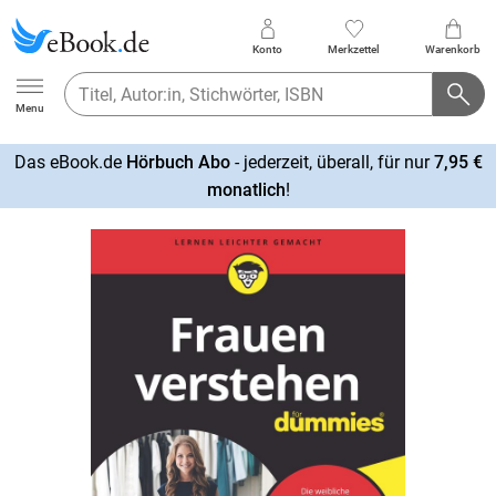
Konto
Merkzettel
Warenkorb
Ebook.de
Menu
Das eBook.de
Hörbuch Abo
- jederzeit, überall, für nur
7,95 €
mehr
monatlich
!
erfahren