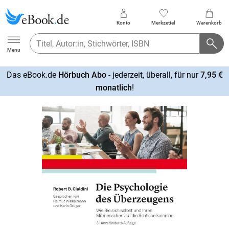
Konto
Merkzettel
Warenkorb
Ebook.de
Menu
Das eBook.de
Hörbuch Abo
- jederzeit, überall, für nur
7,95 €
mehr
monatlich
!
erfahren