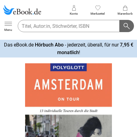
Konto
Merkzettel
Warenkorb
Ebook.de
Menu
Das eBook.de
Hörbuch Abo
- jederzeit, überall, für nur
7,95 €
mehr
monatlich
!
erfahren