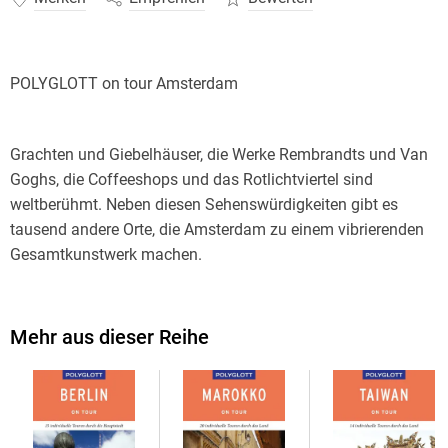
POLYGLOTT on tour Amsterdam
Grachten und Giebelhäuser, die Werke Rembrandts und Van
Goghs, die Coffeeshops und das Rotlichtviertel sind
weltberühmt. Neben diesen Sehenswürdigkeiten gibt es
tausend andere Orte, die Amsterdam zu einem vibrierenden
Gesamtkunstwerk machen.
Mit dem POLYGLOTT on tour lässt sich der Herzschlag
Mehr aus dieser Reihe
Amsterdams hautnah erspüren. Die Autorin Susanne
Kilimann führt in 13 ausgeklügelten Touren durch die
Vielseitigkeit der Stadt und lässt Sie Typisches und
Besonderes entdecken. Schnuppern Sie Amsterdamer