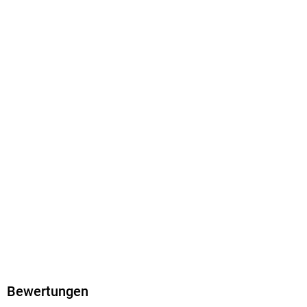
Family Sharing
Ja
Produktart
EBOOK
Dateiformat
EPUB
ISBN
9783958296374
Bewertungen