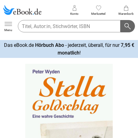
Konto
Merkzettel
Warenkorb
Ebook.de
Menu
Das eBook.de
Hörbuch Abo
- jederzeit, überall, für nur
7,95 €
mehr
monatlich
!
erfahren