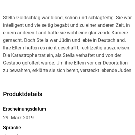
Stella Goldschlag war blond, schön und schlagfertig. Sie war
intelligent und vielseitig begabt und zu einer anderen Zeit, in
einem anderen Land hätte sie wohl eine glänzende Karriere
gemacht. Doch Stella war Jüdin und lebte in Deutschland.
Ihre Eltern hatten es nicht geschafft, rechtzeitig auszureisen.
Die Katastrophe trat ein, als Stella verhaftet und von der
Gestapo gefoltert wurde. Um ihre Eltern vor der Deportation
zu bewahren, erklärte sie sich bereit, versteckt lebende Juden
an die Gestapo zu verraten. Ihre Eltern konnte sie nicht retten,
und doch machte sie bis Kriegsende weiter, immer
mörderisch effizient.
Produktdetails
Peter Wyden, geboren 1923 als Peter Weidenreich in Berlin,
ist mit Stella Goldschlag zur Schule gegangen, und war, wie
Erscheinungsdatum
fast alle Jungen dort, in sie verliebt. Dass sie das »blonde
29. März 2019
Gift« wurde, die Greiferin, die hunderte Juden in den Tod
Sprache
geschickt hatte, erfuhr er, als er 1946 als junger US-Soldat