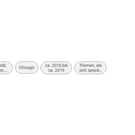
stik:
ca. 2010 bis
Themen, die
Chicago
en,
ca. 2019
sich speziell
e,
an Frauen
e:
und/oder
und
Mädchen
ngen
richten