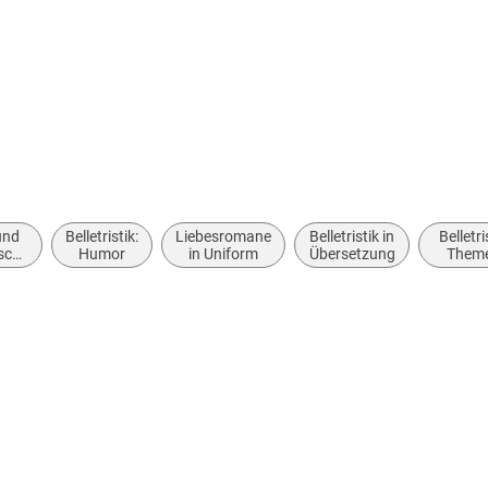
rhanden
 dargestellt
und
Belletristik:
Liebesromane
Belletristik in
Belletri
sche
Humor
in Uniform
Übersetzung
Them
ne /
Stoff
e
Motiv
Liebe 
Beziehu