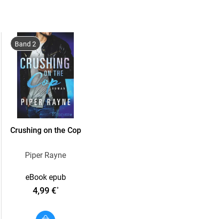
innerhalb weniger Tage von meinem Highsch
würde. Und auch nicht, dass die Vergangenheit 
Meinungen zum Buch:
Band 2
Wunderbar romantisch, dramatisch und ein Ha
braucht. Toll! (Buchhändlerin Cosima Gläser)
Ich habe alle Bücher von @authorpiperrayne g
Empfehlung für alle, die gern Liebesgeschich
Jetzt kommen die Bianco-Brüder! Ich finde d
erwarten! Bitte mehr davon! (Buchbloggerin P
Crushing on the Cop
Piper Rayne
eBook epub
4,99 €
*