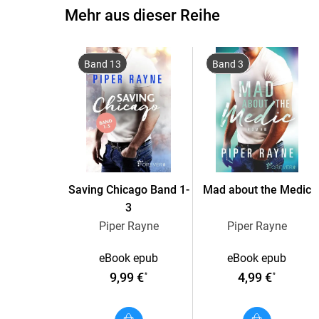
Mehr aus dieser Reihe
Band 13
Band 3
Saving Chicago Band 1-
Mad about the Medic
3
Piper Rayne
Piper Rayne
eBook epub
eBook epub
9,99 €
4,99 €
*
*