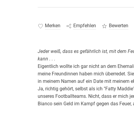
Merken
Empfehlen
Bewerten
Jeder weiß, dass es gefährlich ist, mit dem F
kann . . .
Eigentlich wollte ich gar nicht an dem Ehema
meine Freundinnen haben mich überredet. Sie 
in meinem Namen auf ein Date mit meinem 
Ja, richtig gehört, selbst als ich "Fatty Madd
unseres Footballteams. Nicht, dass er mich j
Bianco sein Geld im Kampf gegen das Feuer, a
immer in Flammen. Ein Date, das ist alles, wa
dann kann ich ihn wieder in der alten Schuhs
Schrank steht.
Doch wie immer hat das Universum andere Plä