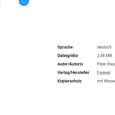
Sprache
deutsch
Dateigröße
2,58 MB
Autor/Autorin
Piper Ray
Verlag/Hersteller
Forever
Kopierschutz
mit Wasse
Produktart
EBOOK
ISBN
9783958