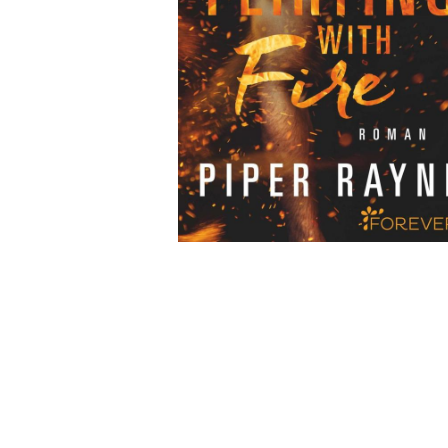
Wochenkalender
Romane &
Biografien
Fantasy
Kinder- und Jugendbücher
Krimis & Thriller
Ratgeber
Romane & Erzählungen