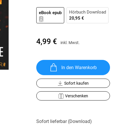
Krimis & Thriller
 Erzählungen
Ratgeber
Hörbuch Download
eBook epub
20,95 €
Romane & Erzählungen
4,99 €
inkl. Mwst.
In den Warenkorb
Sofort kaufen
Verschenken
Sofort lieferbar (Download)