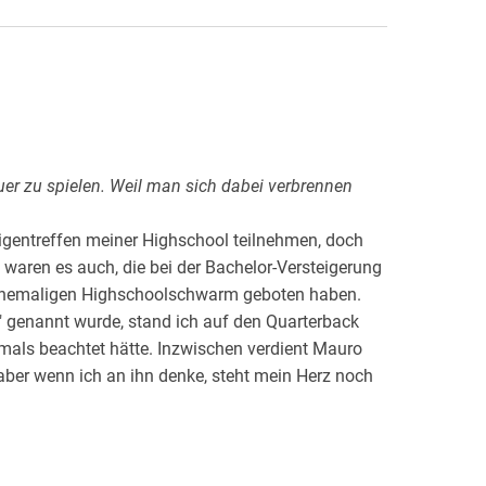
euer zu spielen. Weil man sich dabei verbrennen
ligentreffen meiner Highschool teilnehmen, doch
waren es auch, die bei der Bachelor-Versteigerung
ehemaligen Highschoolschwarm geboten haben.
ie" genannt wurde, stand ich auf den Quarterback
emals beachtet hätte. Inzwischen verdient Mauro
ber wenn ich an ihn denke, steht mein Herz noch
s ich versprochen habe. Nur ein paar Stunden,
chachtel verstauen, die ganz hinten in meinem
ne. Niemals hätte ich gedacht, dass Mauro