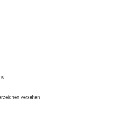
ne
rzeichen versehen
184183