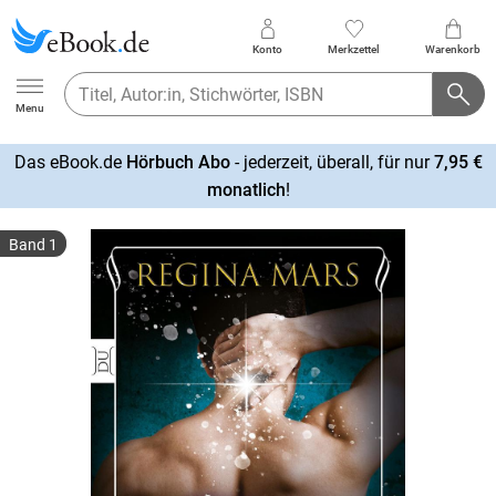
Konto
Merkzettel
Warenkorb
Ebook.de
Menu
Das eBook.de
Hörbuch Abo
- jederzeit, überall, für nur
7,95 €
mehr
monatlich
!
erfahren
Band 1