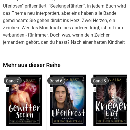
Uferlosen" präsentiert: "Seelengefährten". In jedem Buch wird
das Thema neu interpretiert, aber eins haben alle Bände
gemeinsam: Sie gehen direkt ins Herz. Zwei Herzen, ein
Zeichen. Wer das Mondmal eines anderen trägt, ist mit ihm
verbunden - für immer. Doch was, wenn dein Zeichen
jemandem gehört, den du hasst? Nach einer harten Kindheit
im Waisenhaus geht es für Ridley endlich aufwärts. Als
»Zukal der Zerstörer« ist er der beste Käfigkämpfer der
Arena, und bald wird er auch der beste Heiler der Akademie
Mehr aus dieser Reihe
sein. Jemand wie er glaubt nicht an Mondmale. Keine Göttin
kann ihm vorschreiben, wen er zu lieben hat. Sein einziges
Band 7
Band 6
Band 5
Problem ist dieser Idiot von der Tempelwache, der sein
gesamtes Geld in den Kanal geworfen hat. Und nur, weil
Ridley ein winziges Boot geklaut hat . . . während darauf eine
Trauerzeremonie stattfand Slar wird den feigen Dieb finden,
der ihn vor seinem besten Freund lächerlich gemacht hat.
Nicht nur, weil er heimlich in diesen besten Freund verliebt
ist. Sondern auch, weil Gesindel wie Ridley Zukal nicht frei