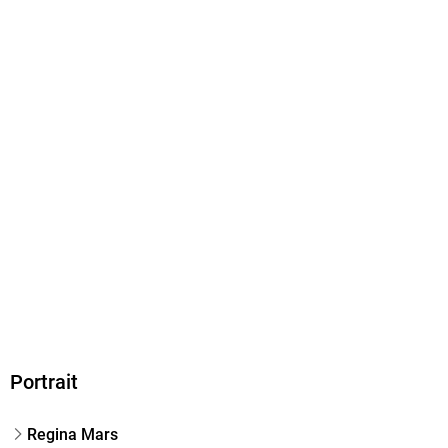
EBOOK
Dateiformat
EPUB
ISBN
9783739449388
Portrait
Regina Mars