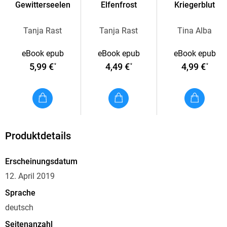
Gewitterseelen
Elfenfrost
Kriegerblut
herumlaufen darf. Selbst wenn dieses Gesindel den Körper
eines Kriegsgottes und ein überaus anziehendes Lächeln hat
Tanja Rast
Tanja Rast
Tina Alba
. . .
eBook epub
eBook epub
eBook epub
5,99 €
4,49 €
4,99 €
*
*
*
Produktdetails
Erscheinungsdatum
12. April 2019
Sprache
deutsch
Seitenanzahl