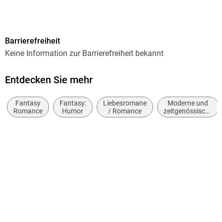
488
Dateigröße
Barrierefreiheit
0,85 MB
Keine Information zur Barrierefreiheit bekannt
Reihe
uferlos: Seelengefährten, 1
Entdecken Sie mehr
Autor/Autorin
Fantasy
Fantasy:
Liebesromane
Moderne und
Regina Mars
Romance
Humor
/ Romance
zeitgenössische
Belletristik:
Verlag/Hersteller
allgemein und
via tolino media
literarisch
Kopierschutz
ohne Kopierschutz
Family Sharing
Ja
Produktart