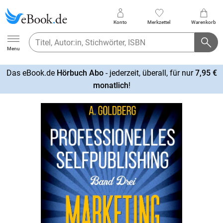
Konto
Merkzettel
Warenkorb
Ebook.de
Menu
Das eBook.de
Hörbuch Abo
- jederzeit, überall, für nur
7,95 €
mehr
monatlich
!
erfahren