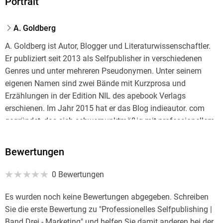
Portrait
Bereiche des Selfpublishing werden detailliert behandelt. Die
verschiedenen Bände vermitteln sowohl Grundkenntnisse als
A. Goldberg
auch Insider-Wissen.
A. Goldberg ist Autor, Blogger und Literaturwissenschaftler.
Er publiziert seit 2013 als Selfpublisher in verschiedenen
ÜBER DEN AUTOR
Genres und unter mehreren Pseudonymen. Unter seinem
eigenen Namen sind zwei Bände mit Kurzprosa und
A. Goldberg publiziert seit 2013 als Selfpublisher in
Erzählungen in der Edition NIL des apebook Verlags
verschiedenen Genres und unter mehreren Pseudonymen.
erschienen. Im Jahr 2015 hat er das Blog indieautor. com
gegründet, das sich schwerpunktmäßig mit professionellem
Schreiben und Selfpublishing beschäftigt. Außerdem
betreibt er das Rezensionsportal bookwatch. de.
Bewertungen
0 Bewertungen
Es wurden noch keine Bewertungen abgegeben. Schreiben
Sie die erste Bewertung zu "Professionelles Selfpublishing |
Band Drei - Marketing" und helfen Sie damit anderen bei der