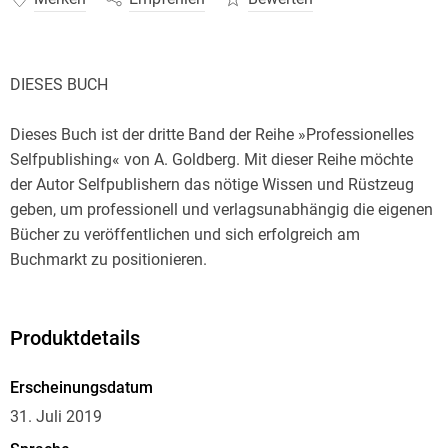
DIESES BUCH
Dieses Buch ist der dritte Band der Reihe »Professionelles
Selfpublishing« von A. Goldberg. Mit dieser Reihe möchte
der Autor Selfpublishern das nötige Wissen und Rüstzeug
geben, um professionell und verlagsunabhängig die eigenen
Bücher zu veröffentlichen und sich erfolgreich am
Buchmarkt zu positionieren.
Der dritte Band (»Marketing«) beschäftigt sich
schwerpunktmäßig mit der ökonomischen Seite des
Produktdetails
Selfpublishing, denn natürlich möchte man die eigenen
Bücher nicht nur veröffentlichen, sondern man möchte sie
Erscheinungsdatum
auch verkaufen - gerade wenn man sich professionalisiert
31. Juli 2019
und vom Schreiben leben möchte. Dazu ist es notwendig,