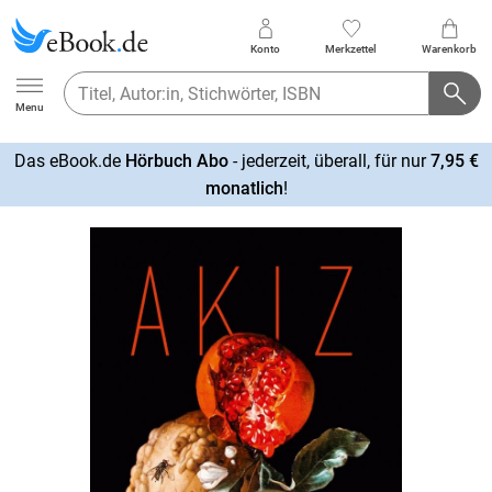
Konto
Merkzettel
Warenkorb
Ebook.de
Menu
Das eBook.de
Hörbuch Abo
- jederzeit, überall, für nur
7,95 €
mehr
monatlich
!
erfahren