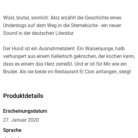
Wüst, brutal, sinnlich: Akiz erzählt die Geschichte eines
Underdogs auf dem Weg in die Sterneküche - ein neuer
Sound in der deutschen Literatur.
Der Hund ist ein Ausnahmetalent. Ein Waisenjunge, halb
verhungert aus einem Kellerloch gekrochen, der kochen kann,
dass es einem das Herz zerreißt. Und er ist für Mo wie ein
Bruder. Als sie beide im Restaurant El Cion anfangen, steigt
der Hund in den Olymp der Sterneküche auf. Akiz erzählt die
Geschichte zweier Underdogs, ohne Luft zu holen, in
überschäumendem Sound. Ein brachiales, unvergessliches
Produktdetails
Debüt, das mit voller Wucht auf die Explosion zusteuert.
Erscheinungsdatum
27. Januar 2020
Sprache