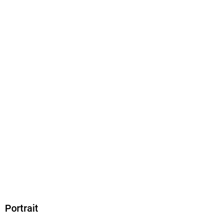
Dateiformat
EPUB
ISBN
9783446266919
Portrait