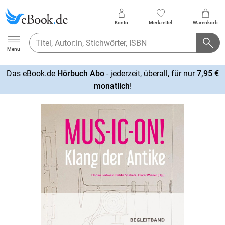
Konto
Merkzettel
Warenkorb
Ebook.de
Menu
Das eBook.de
Hörbuch Abo
- jederzeit, überall, für nur
7,95 €
mehr
monatlich
!
erfahren