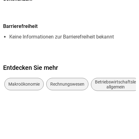
untersucht.
98
Dateigröße
Barrierefreiheit
0,99 MB
Keine Informationen zur Barrierefreiheit bekannt
Autor/Autorin
Kevin Tomas
Verlag/Hersteller
GRIN Verlag
Entdecken Sie mehr
Kopierschutz
Betriebswirtschaftsleh
Makroökonomie
Rechnungswesen
ohne Kopierschutz
allgemein
Produktart
EBOOK
Dateiformat
PDF
ISBN