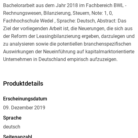
Bachelorarbeit aus dem Jahr 2018 im Fachbereich BWL -
Rechnungswesen, Bilanzierung, Steuern, Note: 1, 0,
Fachhochschule Wedel , Sprache: Deutsch, Abstract: Das
Ziel der vorliegenden Arbeit ist, die Neuerungen, die sich aus
der Reform der Leasingbilanzierung ergeben, darzulegen und
zu analysieren sowie die potentiellen branchenspezifischen
Auswirkungen der Neueinführung auf kapitalmarktorientierte
Unternehmen in Deutschland empirisch aufzuzeigen.
Zunächst wird die Bilanzierung von Leasingverhältnissen
sowohl nach IAS 17 als auch nach IFRS 16 dargelegt und
Produktdetails
miteinander verglichen. Im Anschluss wird eine Übersicht mit
bisherigen Studien zu den potentiellen Auswirkungen des
Erscheinungsdatum
IFRS 16 im Branchenvergleich erstellt, um damit einen
09. Dezember 2019
Übergang zu der eigenen empirischen Untersuchung zu
Sprache
schaffen. Dabei werden die potentiellen
deutsch
branchenspezifischen Auswirkungen des IFRS 16 bei den
Unternehmen des DAX, MDAX, SDAX und TecDAX
Seitenanzahl