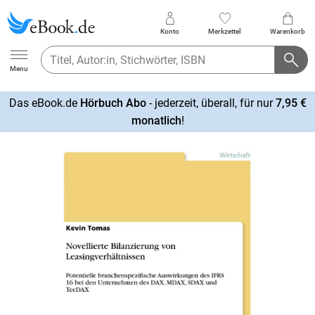
Konto
Merkzettel
Warenkorb
Ebook.de
Menu
Das eBook.de
Hörbuch Abo
- jederzeit, überall, für nur
7,95 €
mehr
monatlich
!
erfahren