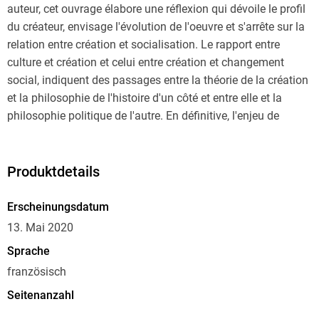
auteur, cet ouvrage élabore une réflexion qui dévoile le profil
du créateur, envisage l'évolution de l'oeuvre et s'arrête sur la
relation entre création et socialisation. Le rapport entre
culture et création et celui entre création et changement
social, indiquent des passages entre la théorie de la création
et la philosophie de l'histoire d'un côté et entre elle et la
philosophie politique de l'autre. En définitive, l'enjeu de
l'élaboration d'une théorie philosophique de la créativité va
bien au-delà de la réhabilitation de la philosophie de l'art,
hantée par « la mort de l'art ».
Produktdetails
Erscheinungsdatum
13. Mai 2020
Sprache
französisch
Seitenanzahl
186