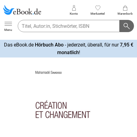
Konto
Merkzettel
Warenkorb
Ebook.de
Menu
Das eBook.de
Hörbuch Abo
- jederzeit, überall, für nur
7,95 €
mehr
monatlich
!
erfahren