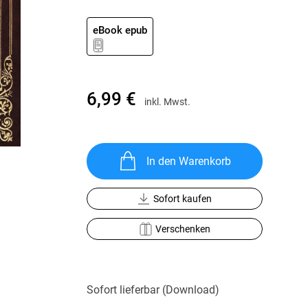
Krimis & Thriller
 Erzählungen
Ratgeber
eBook epub
Romane & Erzählungen
6,99 €
inkl. Mwst.
In den Warenkorb
Sofort kaufen
Verschenken
Sofort lieferbar (Download)