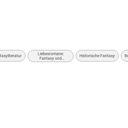
Liebesromane:
tasyliteratur
Historische Fantasy
B
Fantasy und
paranormal