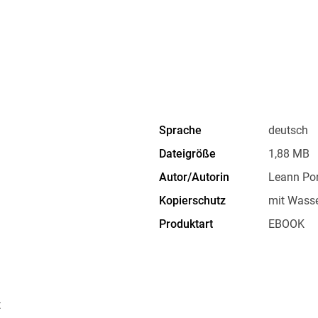
Sprache
deutsch
Dateigröße
1,88 MB
Autor/Autorin
Leann Por
Kopierschutz
mit Wasse
Produktart
EBOOK
ISBN
9783960
t