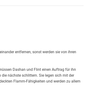
einander entfernen, sonst werden sie von ihren
müssen Dashan und Flint einen Auftrag für ihn
 die nächste schlittern. Sie legen sich mit der
deckten Flamm-Fähigkeiten und werden zu allem
eren Dämonen zu bestehen? Überlebt sie eine Reise