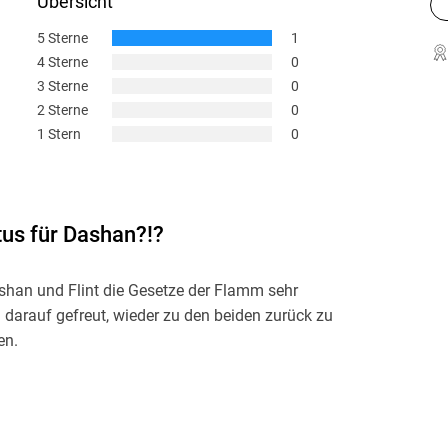
Übersicht
5 Sterne
1
4 Sterne
0
3 Sterne
0
2 Sterne
0
1 Stern
0
us für Dashan?!?
shan und Flint die Gesetze der Flamm sehr
 darauf gefreut, wieder zu den beiden zurück zu
en.