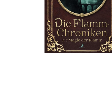
Wochenkalender
Romane &
Biografien
Fantasy
Kinder- und Jugendbücher
Krimis & Thriller
Ratgeber
Romane & Erzählungen