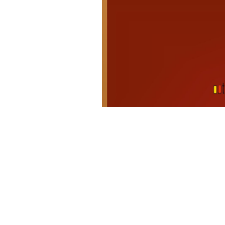
Wochenkalender
Romane &
Biografien
Fantasy
Kinder- und Jugendbücher
Krimis & Thriller
Ratgeber
Romane & Erzählungen