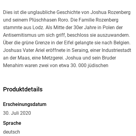
Dies ist die unglaubliche Geschichte von Joshua Rozenberg
und seinem Plüschhasen Roro. Die Familie Rozenberg
stammte aus Lodz. Als Mitte der 30er Jahre in Polen der
Antisemitismus um sich griff, beschloss sie auszuwandern.
Über die grüne Grenze in der Eifel gelangte sie nach Belgien.
Joshuas Vater Ariel eröffnete in Seraing, einer Industriestadt
an der Maas, eine Metzgerei. Joshua und sein Bruder
Menahim waren zwei von etwa 30. 000 jüdischen
Schattenkindern, die in Belgien den Zweiten Weltkrieg und
die Schoah überlebten. Unter dem Namen Pierre Thonnar
lebte Joshua von August 1942 bis zum September 1944 in
Produktdetails
Stoumont in den belgischen Ardennen. In dem 350-Seelen-
Dorf nahm der Pfarrer Marcel Stenne fünfzehn bis zwanzig
Erscheinungsdatum
Jungen in der Ferienkolonie 'Au grand Air' auf. Bei den
30. Juli 2020
Vinzentinerinnen, die in Stoumont ein Erholungsheim
Sprache
unterhielten, überlebten zwanzig bis dreißig jüdische
deutsch
Mädchen. Im Dezember 1944, als der Krieg schon vorüber