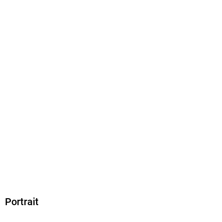
Dateiformat
EPUB
ISBN
9783898019002
Portrait