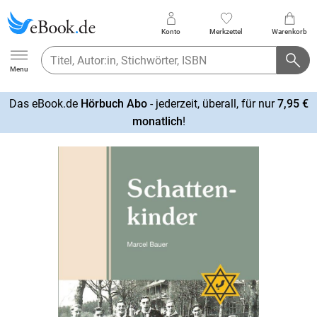
Konto
Merkzettel
Warenkorb
Ebook.de
Menu
Das eBook.de
Hörbuch Abo
- jederzeit, überall, für nur
7,95 €
mehr
monatlich
!
erfahren