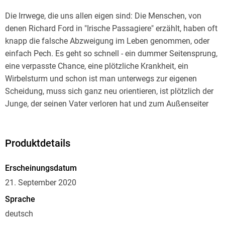
Die Irrwege, die uns allen eigen sind: Die Menschen, von
denen Richard Ford in "Irische Passagiere" erzählt, haben oft
knapp die falsche Abzweigung im Leben genommen, oder
einfach Pech. Es geht so schnell - ein dummer Seitensprung,
eine verpasste Chance, eine plötzliche Krankheit, ein
Wirbelsturm und schon ist man unterwegs zur eigenen
Scheidung, muss sich ganz neu orientieren, ist plötzlich der
Junge, der seinen Vater verloren hat und zum Außenseiter
wird. Aber so klar Ford seine Figuren in ihren Schwächen
zeigt, so beiläufig lässt er sie in Würde durch ihre
Anfechtungen und Prüfungen gehen. Richard Ford begegnet
Produktdetails
dem menschlichen Makel mit einer Zärtlichkeit, die zutiefst
berührt.
Erscheinungsdatum
21. September 2020
Sprache
deutsch