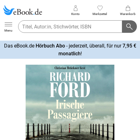
Konto
Merkzettel
Warenkorb
Ebook.de
Menu
Das eBook.de
Hörbuch Abo
- jederzeit, überall, für nur
7,95 €
mehr
monatlich
!
erfahren