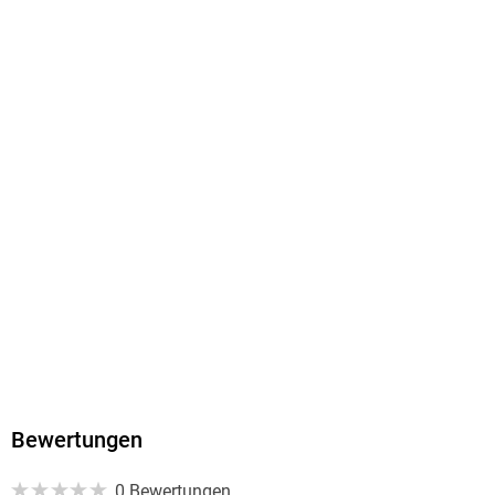
MP3 format
Dateiformat
MP3
Audioinhalt
Hörbuch
GTIN
9783732471263
Bewertungen
0 Bewertungen