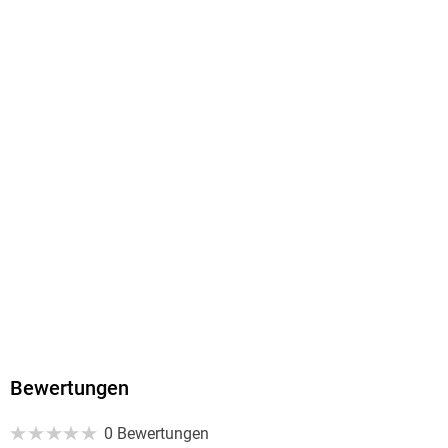
EBOOK
Dateiformat
EPUB
ISBN
9783863052980
Bewertungen
0 Bewertungen