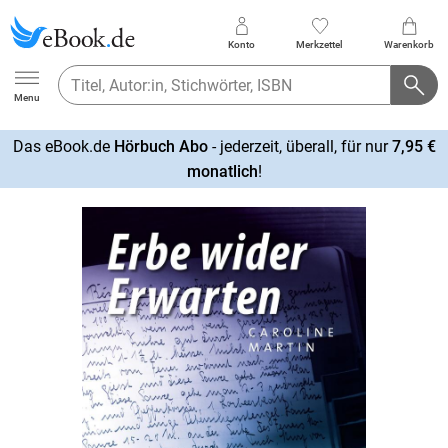
Konto
Merkzettel
Warenkorb
Ebook.de
Menu
Das eBook.de
Hörbuch Abo
- jederzeit, überall, für nur
7,95 €
mehr
monatlich
!
erfahren