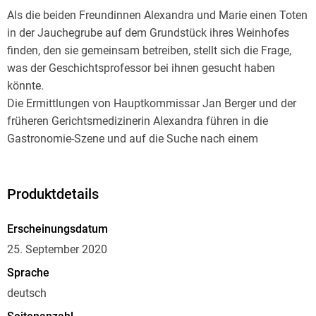
Als die beiden Freundinnen Alexandra und Marie einen Toten
in der Jauchegrube auf dem Grundstück ihres Weinhofes
finden, den sie gemeinsam betreiben, stellt sich die Frage,
was der Geschichtsprofessor bei ihnen gesucht haben
könnte.
Die Ermittlungen von Hauptkommissar Jan Berger und der
früheren Gerichtsmedizinerin Alexandra führen in die
Gastronomie-Szene und auf die Suche nach einem
verschollenen Kochbuch. Unvorhersehbare Wendungen
werfen jedoch bald noch ganz andere Fragen auf . . .
Dieser Roman wurde bereits unter dem Titel >Rosas
Produktdetails
Vermächtnis< veröffentlicht und von der Autorin für die
vorliegende Fassung neu bearbeitet.
Erscheinungsdatum
25. September 2020
Sprache
deutsch