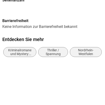
Seitenanzahl
100
Dateigröße
Barrierefreiheit
1,64 MB
Keine Information zur Barrierefreiheit bekannt
Altersempfehlung
ab 15 Jahre
Entdecken Sie mehr
Autor/Autorin
Kriminalromane
Thriller /
Nordrhein-
Caroline Martin
und Mystery:
Spannung
Westfalen
Ermittlerinnen
Verlag/Hersteller
Verlag Peter Hopf
Kopierschutz
ohne Kopierschutz
Family Sharing
Ja
Produktart