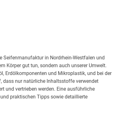
ene Seifenmanufaktur in Nordrhein-Westfalen und
 dem Körper gut tun, sondern auch unserer Umwelt.
öl, Erdölkomponenten und Mikroplastik, und bei der
, dass nur natürliche Inhaltsstoffe verwendet
rt und vertrieben werden. Eine ausführliche
und praktischen Tipps sowie detaillierte
die Haut und auch für die Haare! - machen es
 so nicht nur dem eigenen Körper und unseren
 auch Verpackungsmüll zu reduzieren. Grüner