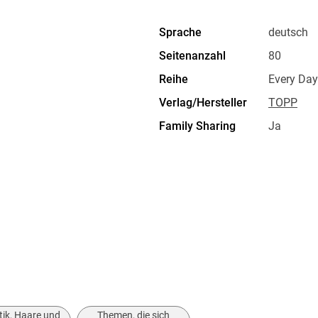
Sprache
deutsch
Seitenanzahl
80
Reihe
Every Day
Verlag/Hersteller
TOPP
Family Sharing
Ja
Dateiformat
EPUB
ik, Haare und
Themen, die sich