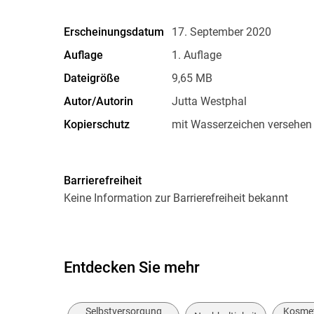
Erscheinungsdatum
17. September 2020
Auflage
1. Auflage
Dateigröße
9,65 MB
Autor/Autorin
Jutta Westphal
Kopierschutz
mit Wasserzeichen versehen
Produktart
EBOOK
ISBN
9783735813657
Barrierefreiheit
Keine Information zur Barrierefreiheit bekannt
Entdecken Sie mehr
Selbstversorgung
Kosmet