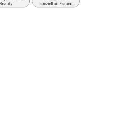
Beauty
speziell an Frauen
und/oder Mädchen
richten