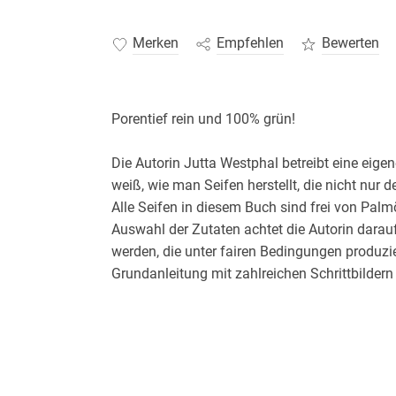
Merken
Empfehlen
Bewerten
Die Autorin Jutta Westphal betreibt eine eig
weiß, wie man Seifen herstellt, die nicht nur
Alle Seifen in diesem Buch sind frei von Palm
Auswahl der Zutaten achtet die Autorin darauf
werden, die unter fairen Bedingungen produzie
Grundanleitung mit zahlreichen Schrittbildern 
Anleitungen für 20 verschiedene Seifen - für 
einfach, selbst zuhause Seifen zu sieden und
Gewässern Schadstoffe zu ersparen, sondern
geht's nicht!