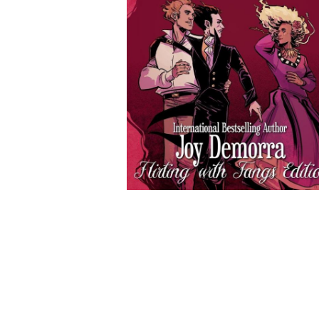
Wochenkalender
Romane &
Biografien
Fantasy
Kinder- und Jugendbücher
Krimis & Thriller
Ratgeber
Romane & Erzählungen