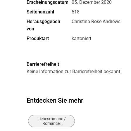
Erscheinungsdatum
05. Dezember 2020
Seitenanzahl
518
Herausgegeben
Christina Rose Andrews
von
Produktart
kartoniert
Größe (L/B/H)
203/127/28 mm
Barrierefreiheit
Keine Information zur Barrierefreiheit bekannt
Entdecken Sie mehr
Liebesromane /
Romance:
Romantasy,