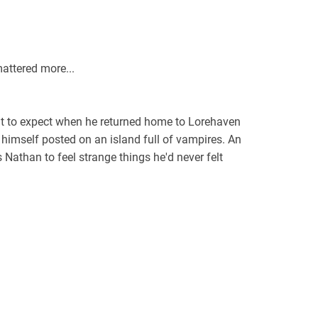
attered more...
t to expect when he returned home to Lorehaven
nd himself posted on an island full of vampires. An
Nathan to feel strange things he'd never felt
Captain of the Eyrie Guard, he hadn't been sure
een to fall in love with a disabled werewolf.
that's the problem.