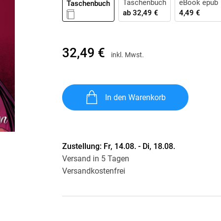
Taschenbuch
eBook epub
Taschenbuch
Krimis & Thriller
 Erzählungen
ab
32,49 €
4,49 €
Ratgeber
Romane & Erzählungen
32,49 €
inkl. Mwst.
In den Warenkorb
Zustellung:
Fr, 14.08. - Di, 18.08.
Versand in 5 Tagen
Versandkostenfrei