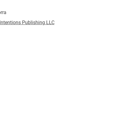
rra
ntentions Publishing LLC
 and the age-old enmity between vampires and
ult situation: to love where the heart wants or to
600004
mysterious and beguiling figure known only as Lady
 her dark omens of death, doom, and destruction in
he same.