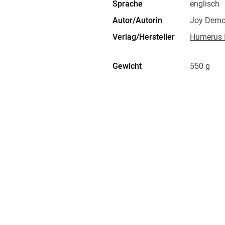
Sprache
englisch
Autor/Autorin
Joy Demo
Verlag/Hersteller
Humerus I
Torn by their allegiances-to family, to duty,
werewolves-the pair find themselves in a diffic
follow where expectation demands.
Gewicht
550 g
ISBN
9781953
The situation is complicated further when a 
Ursula crashes into their lives, bringing with
her wake.
One thing is for certain, nothing will ever be t