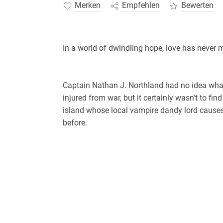
Merken
Empfehlen
Bewerten
In a world of dwindling hope, love has never m
Captain Nathan J. Northland had no idea wha
injured from war, but it certainly wasn't to fi
island whose local vampire dandy lord causes 
before.
Particularly about fangs.
When Vlad Blutstein agreed to hire Nathan as 
what to expect either, but it certainly hadn't b
However Vlad has fallen and fallen hard, and 