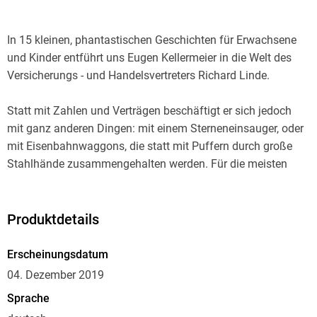
In 15 kleinen, phantastischen Geschichten für Erwachsene
und Kinder entführt uns Eugen Kellermeier in die Welt des
Statt mit Zahlen und Verträgen beschäftigt er sich jedoch
mit ganz anderen Dingen: mit einem Sterneneinsauger, oder
mit Eisenbahnwaggons, die statt mit Puffern durch große
Stahlhände zusammengehalten werden. Für die meisten
Menschen unsichtbar, schwebt er durch den Raum, mal hier,
mal da, oder auch überall zugleich. Dabei denkt er sich
allerhand Schabernack aus. Nebenbei hilft er den wenigen
Produktdetails
Menschen, die ihn sehen können, einer Töpferin etwa, deren
Vasen und Gefäße ständig umkippen. Er fängt
Erscheinungsdatum
Kometenschweife ein, fährt Dampfer auf der Straße und er
04. Dezember 2019
kann auch fliegen.
Sprache