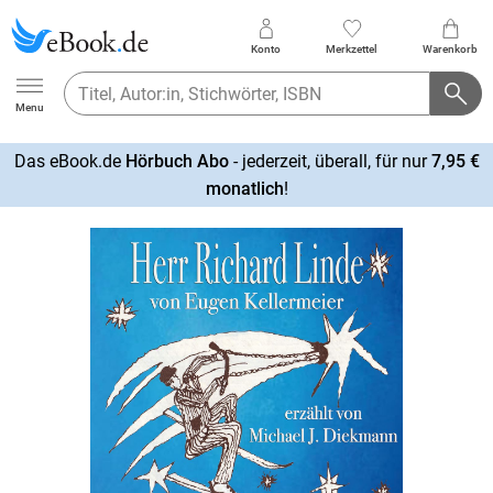
Konto
Merkzettel
Warenkorb
Ebook.de
Menu
Das eBook.de
Hörbuch Abo
- jederzeit, überall, für nur
7,95 €
mehr
monatlich
!
erfahren