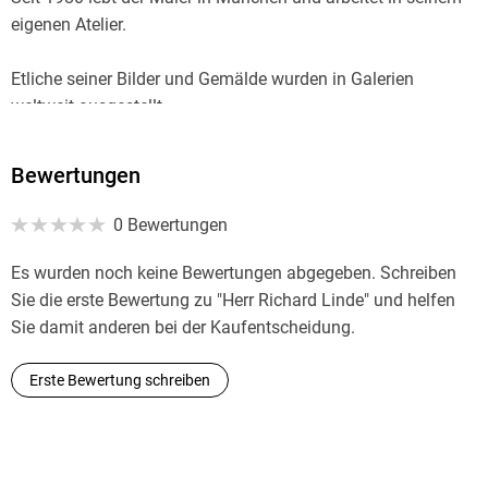
GTIN
eigenen Atelier.
7141044547458
Etliche seiner Bilder und Gemälde wurden in Galerien
weltweit ausgestellt.
Die Idee zu "Herrn Richard Linde" hatte er 1985 in Paris,
Bewertungen
dort entstanden die ersten Geschichten und die
0 Bewertungen
dazugehörigen Federzeichnungen.
Es wurden noch keine Bewertungen abgegeben. Schreiben
Das Buch selbst wurde mit den Zeichnungen 1990 zum
Sie die erste Bewertung zu "Herr Richard Linde" und helfen
ersten Mal veröffentlicht.
Sie damit anderen bei der Kaufentscheidung.
Erste Bewertung schreiben