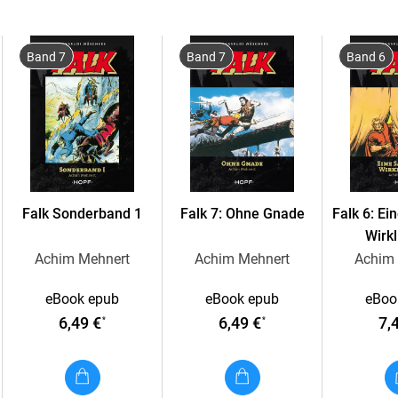
Band 7
Band 7
Band 6
Falk Sonderband 1
Falk 7: Ohne Gnade
Falk 6: Ei
Wirkl
Achim Mehnert
Achim Mehnert
Achim
eBook epub
eBook epub
eBoo
6,49 €
6,49 €
7,
*
*