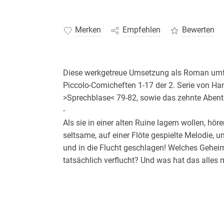
Merken
Empfehlen
Bewerten
Diese werkgetreue Umsetzung als Roman umfa
Piccolo-Comicheften 1-17 der 2. Serie von Ha
>Sprechblase< 79-82, sowie das zehnte Abent
-
Als sie in einer alten Ruine lagern wollen, hö
seltsame, auf einer Flöte gespielte Melodie, u
und in die Flucht geschlagen! Welches Geheim
tatsächlich verflucht? Und was hat das alles
angeblich das Land des Grafen Dino del Mon
einer besonders infamen Intrige auf die Spur . 
Im Anschluss erleben sie ein Abenteuer mit 
anfänglich schlechten Scherz schnell tödlicher