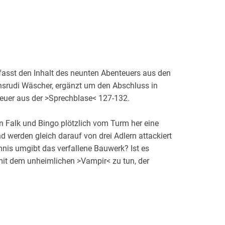
sst den Inhalt des neunten Abenteuers aus den
nsrudi Wäscher, ergänzt um den Abschluss in
euer aus der >Sprechblase< 127-132.
ren Falk und Bingo plötzlich vom Turm her eine
nd werden gleich darauf von drei Adlern attackiert
nis umgibt das verfallene Bauwerk? Ist es
 mit dem unheimlichen >Vampir< zu tun, der
te heimsucht? Die Freunde kommen schließlich
. .
den >Teufeln von Rodenau<, in dem aus einem
 Ernst wird!