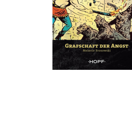
Wochenkalender
Romane &
Biografien
Fantasy
Kinder- und Jugendbücher
Krimis & Thriller
Ratgeber
Romane & Erzählungen