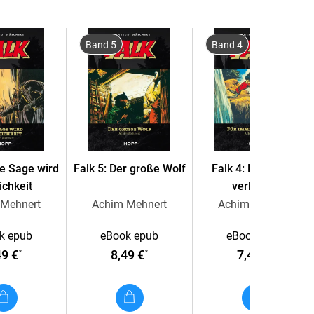
Band 5
Band 4
ne Sage wird
Falk 5: Der große Wolf
Falk 4: Für immer
ichkeit
verloren?
 Mehnert
Achim Mehnert
Achim Mehnert
k epub
eBook epub
eBook epub
49 €
8,49 €
7,49 €
*
*
*