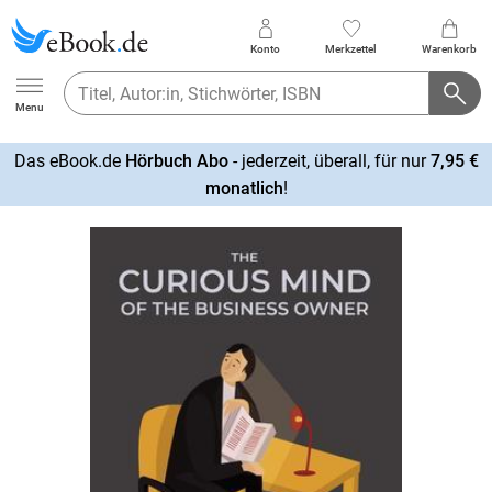
Konto
Merkzettel
Warenkorb
Ebook.de
Menu
Das eBook.de
Hörbuch Abo
- jederzeit, überall, für nur
7,95 €
mehr
monatlich
!
erfahren