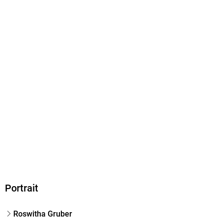
EPUB
ISBN
9783475554704
Portrait
Roswitha Gruber