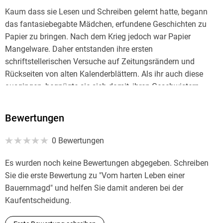
Kaum dass sie Lesen und Schreiben gelernt hatte, begann
das fantasiebegabte Mädchen, erfundene Geschichten zu
Papier zu bringen. Nach dem Krieg jedoch war Papier
Mangelware. Daher entstanden ihre ersten
schriftstellerischen Versuche auf Zeitungsrändern und
Rückseiten von alten Kalenderblättern. Als ihr auch diese
ausgingen, begnügte sie sich damit, ihren Geschwistern
selbst erdachte Märchen und Geschichten zu erzählen.
Bewertungen
"Ich will Schriftstellerin werden", verkündete sie ihrem Vater,
dem Lehrer Franz Erlenkamp, als dieser 1947 aus der
0 Bewertungen
Kriegsgefangenschaft heimkehrte. "Lerne erst mal einen
anständigen Beruf, der dich ernährt", war sein Kommentar.
Es wurden noch keine Bewertungen abgegeben. Schreiben
Diesen Rat befolgte Roswitha und wurde Lehrerin.
Sie die erste Bewertung zu "Vom harten Leben einer
Mittlerweile hat Roswitha Gruber über 35 Bücher
Bauernmagd" und helfen Sie damit anderen bei der
veröffentlicht und gehört zu den meistgelesenen Autorinnen
Kaufentscheidung.
Bayerns.