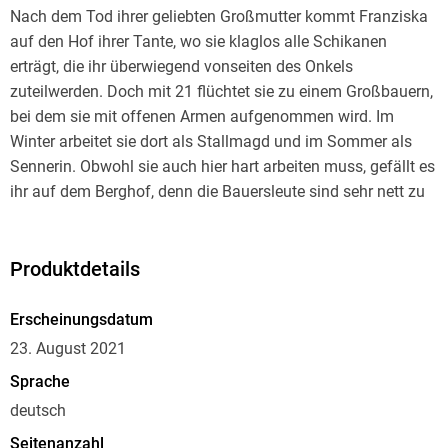
Nach dem Tod ihrer geliebten Großmutter kommt Franziska
auf den Hof ihrer Tante, wo sie klaglos alle Schikanen
erträgt, die ihr überwiegend vonseiten des Onkels
zuteilwerden. Doch mit 21 flüchtet sie zu einem Großbauern,
bei dem sie mit offenen Armen aufgenommen wird. Im
Winter arbeitet sie dort als Stallmagd und im Sommer als
Sennerin. Obwohl sie auch hier hart arbeiten muss, gefällt es
ihr auf dem Berghof, denn die Bauersleute sind sehr nett zu
ihr. Doch als nach dreißig Jahren der Hof an die Jungbauern
übergeht, wird sie erneut schikaniert. Aber sie ist nicht
gewillt, die Demütigungen und die Ausbeutung durch den
Produktdetails
Jungbauern und seine Frau länger zu ertragen.
Erscheinungsdatum
23. August 2021
Sprache
deutsch
Seitenanzahl