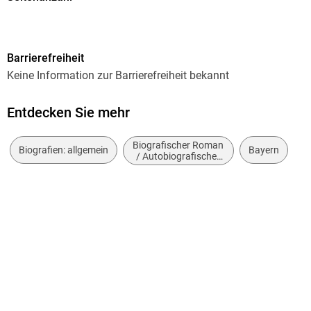
272
Dateigröße
Barrierefreiheit
1,94 MB
Keine Information zur Barrierefreiheit bekannt
Autor/Autorin
Roswitha Gruber
Entdecken Sie mehr
Verlag/Hersteller
Biografischer Roman
Rosenheimer Verlagshaus
Biografien: allgemein
Bayern
/ Autobiografischer
Roman
Kopierschutz
mit Wasserzeichen versehen
Family Sharing
Ja
Produktart
EBOOK
Dateiformat