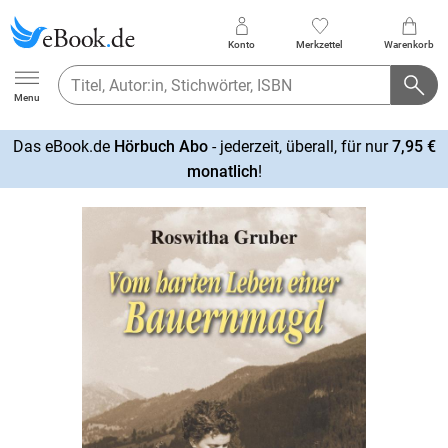
Konto
Merkzettel
Warenkorb
Ebook.de
Menu
Das eBook.de
Hörbuch Abo
- jederzeit, überall, für nur
7,95 €
mehr
monatlich
!
erfahren