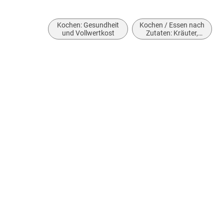
Kochen: Gesundheit
Kochen / Essen nach
und Vollwertkost
Zutaten: Kräuter,
Gewürze, Öl und
Essig