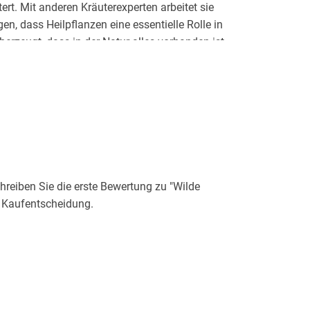
ert. Mit anderen Kräuterexperten arbeitet sie
en, dass Heilpflanzen eine essentielle Rolle in
berzeugt, dass in der Natur alles vorhanden ist,
stärkt.
tografin und Bloggerin Janine Hegendorf
r Stil weckt auch auf ihrem Blog und ihrem
eiben Sie die erste Bewertung zu "Wilde
r Kaufentscheidung.