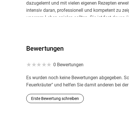
dazugelernt und mit vielen eigenen Rezepten erweit
intensiv daran, professionell und kompetent zu zeig
unserem Leben spielen sollten. Sie ist fest davon ü
was die Gesundheit fördert und das Immunsystem 
Die Fotografin
Bewertungen
Die Fotos zu diesem Buch hat die bekannte Foodfo
gemacht. Ihr inspirierender, klarer und zeitgemäße
0 Bewertungen
Instagram Account großes Interesse.
Es wurden noch keine Bewertungen abgegeben. Schr
Feuerkräuter" und helfen Sie damit anderen bei de
Erste Bewertung schreiben