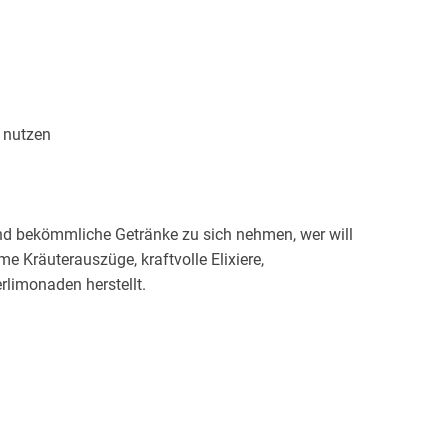
d bekömmliche Getränke zu sich nehmen, wer will
e Kräuterauszüge, kraftvolle Elixiere,
n, um Pflanzenkraft richtig nutzen zu können,
e Rezepte und hilfreiche Tipps. Inspirierende
ind in jede Kräuterküche.