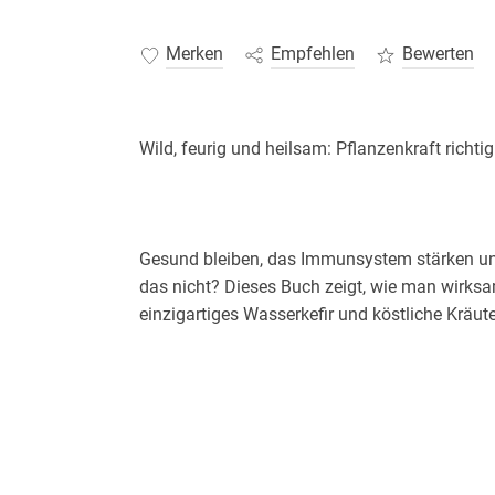
Merken
Empfehlen
Bewerten
Gesund bleiben, das Immunsystem stärken un
das nicht? Dieses Buch zeigt, wie man wirksam
Die Leser erfahren alles was sie wissen müsse
bekommen konkrete Anleitungen, unkompliziert
Fotos und ganz neue Ideen bringen frischen W