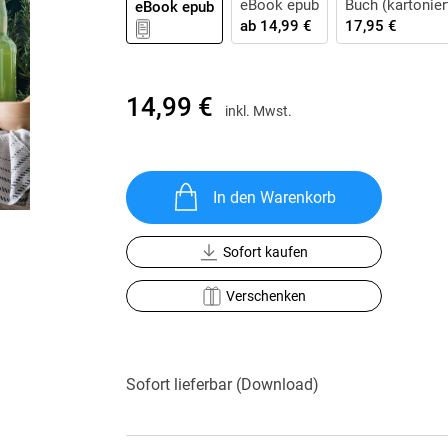
eBook epub
Buch (kartonier
eBook epub
Krimis & Thriller
 Erzählungen
ab
14,99 €
17,95 €
Ratgeber
Romane & Erzählungen
14,99 €
inkl. Mwst.
In den Warenkorb
Sofort kaufen
Verschenken
Sofort lieferbar (Download)