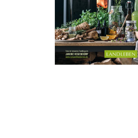
Wochenkalender
Romane &
Biografien
Fantasy
Kinder- und Jugendbücher
Krimis & Thriller
Ratgeber
Romane & Erzählungen