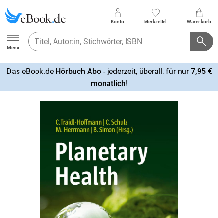
Konto
Merkzettel
Warenkorb
Ebook.de
Menu
Das eBook.de
Hörbuch Abo
- jederzeit, überall, für nur
7,95 €
mehr
monatlich
!
erfahren