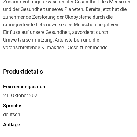
Zusammenhängen zwischen der Gesundheit des Menschen
und der Gesundheit unseres Planeten. Bereits jetzt hat die
zunehmende Zerstörung der Ökosysteme durch die
raumgreifende Lebensweise des Menschen negativen
Einfluss auf unsere Gesundheit, zuvorderst durch
Umweltverschmutzung, Artensterben und die
voranschreitende Klimakrise. Diese zunehmende
Überschreitung planetarer Grenzen ist für die Gesellschaften
eine beispiellose Herausforderung.
Produktdetails
Es gilt nun, diese Entwicklung im Kontext von Gesundheit
und Medizin zu berücksichtigen und die Wissenschaften
Erscheinungsdatum
rund um die Medizin zu ertüchtigen, sich eingehend mit den
21. Oktober 2021
Konsequenzen für die Gesundheit auseinanderzusetzen.
Sprache
Beispiele sind die tödlichen Auswirkungen von Hitzewellen,
deutsch
die Zunahme von Allergien oder auch das Auftreten
neuartiger Krankheitserreger.
Auflage
1. Auflage