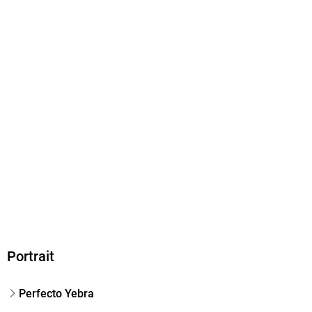
Dateiformat
EPUB
ISBN
9783830195214
Portrait
Perfecto Yebra