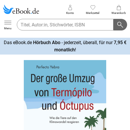
Konto
Merkzettel
Warenkorb
Ebook.de
Menu
Das eBook.de
Hörbuch Abo
- jederzeit, überall, für nur
7,95 €
mehr
monatlich
!
erfahren