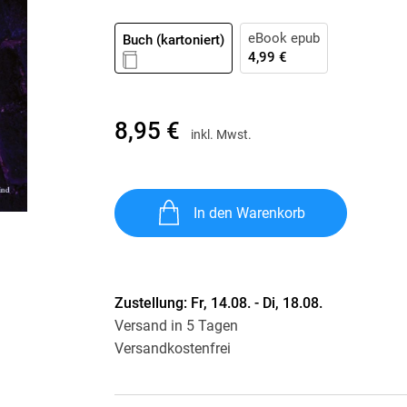
Krimis & Thriller
 Erzählungen
Ratgeber
eBook epub
Buch (kartoniert)
4,99 €
Romane & Erzählungen
8,95 €
inkl. Mwst.
In den Warenkorb
Zustellung:
Fr, 14.08. - Di, 18.08.
Versand in 5 Tagen
Versandkostenfrei