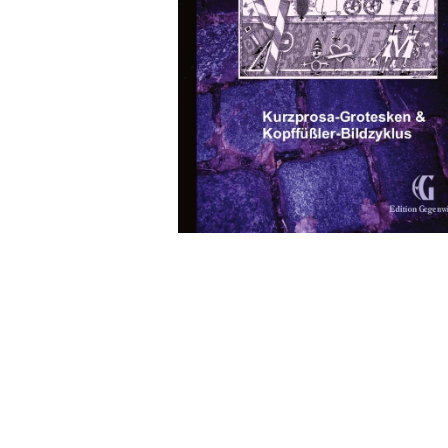
Wochenkalender
Romane &
Biografien
Fantasy
Kinder- und Jugendbücher
Krimis & Thriller
Ratgeber
Romane & Erzählungen