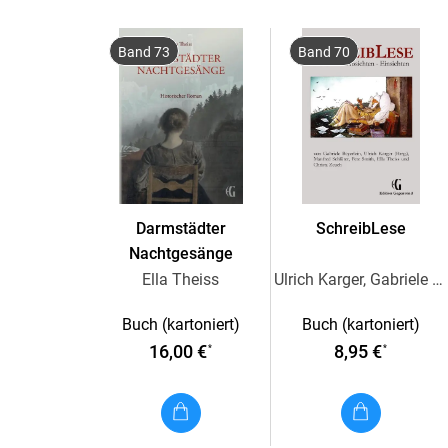
Band 73
Band 70
Darmstädter
SchreibLese
Nachtgesänge
Ella Theiss
Ulrich Karger, Gabriele Beyerlein, Manfred Schlüter, Pete Smith, Ella Theiss
Buch (kartoniert)
Buch (kartoniert)
16,00 €
8,95 €
*
*