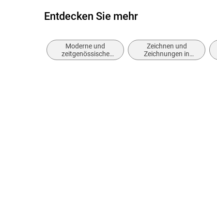
Entdecken Sie mehr
Moderne und
Zeichnen und
zeitgenössische
Zeichnungen in
Belletristik: allgemein
Bleistift, Kohle,
und literarisch
Buntstift oder Pastell