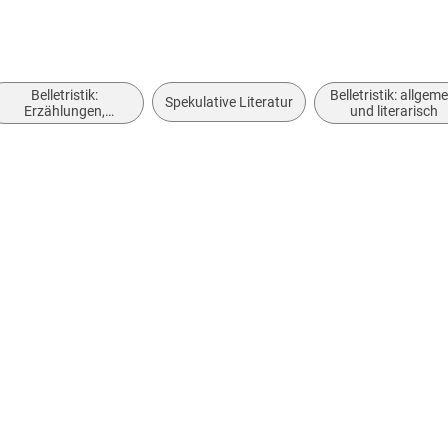
Belletristik:
Belletristik: allgeme
Spekulative Literatur
Erzählungen,
und literarisch
Kurzgeschichten,
Short Stories