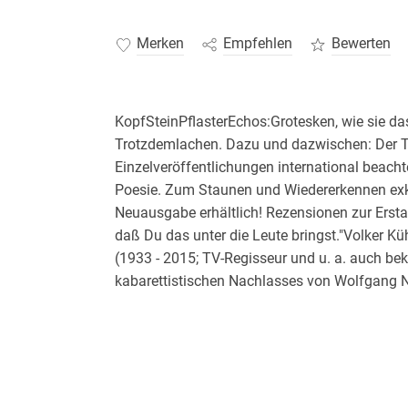
Merken
Empfehlen
Bewerten
KopfSteinPflasterEchos:Grotesken, wie sie da
Trotzdemlachen. Dazu und dazwischen: Der Ta
Einzelveröffentlichungen international beacht
Poesie. Zum Staunen und Wiedererkennen exklu
Neuausgabe erhältlich! Rezensionen zur Ersta
daß Du das unter die Leute bringst."Volker K
(1933 - 2015; TV-Regisseur und u. a. auch be
kabarettistischen Nachlasses von Wolfgang Neu
voller exakter Beobachtungen. (. .) Überhaupt
Betrachtungsweise ist es, die die Dinge zum S
Butterfly wird als "Anmache" wohl nur noch v
Verlogenheit der jungen Jahre wurde kaum exak
. . . Der Bildzyklus seines Buchpartners pass