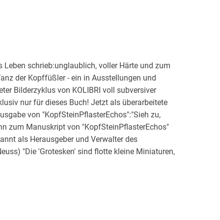
s Leben schrieb:unglaublich, voller Härte und zum
nz der Kopffüßler - ein in Ausstellungen und
eter Bilderzyklus von KOLIBRI voll subversiver
siv nur für dieses Buch! Jetzt als überarbeitete
usgabe von "KopfSteinPflasterEchos":"Sieh zu,
ühn zum Manuskript von "KopfSteinPflasterEchos"
kannt als Herausgeber und Verwalter des
ss) "Die 'Grotesken' sind flotte kleine Miniaturen,
: Kargers Themen sind so ungewöhnlich nicht, die
tolpern bringt - und "In-A-Gadda-Da-Vida" von Iron
om doppelseitigen "Wish you were" übertroffen. Die
ter dargestellt. Und das auch noch in aller Kürze
t da perfekt."Manfred Prescher; Münchner