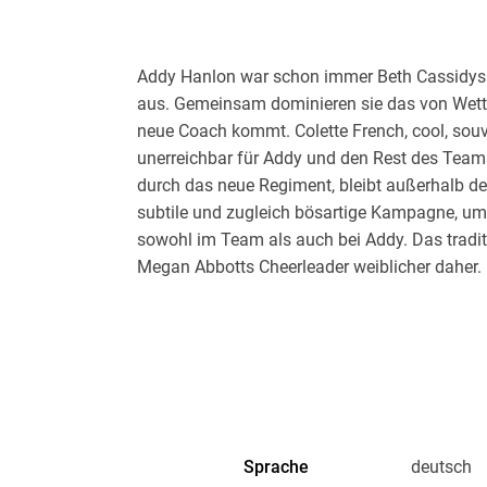
Addy Hanlon war schon immer Beth Cassidys be
aus. Gemeinsam dominieren sie das von Wettb
neue Coach kommt. Colette French, cool, sou
unerreichbar für Addy und den Rest des Teams, 
durch das neue Regiment, bleibt außerhalb des
subtile und zugleich bösartige Kampagne, um i
sowohl im Team als auch bei Addy. Das tradi
Megan Abbotts Cheerleader weiblicher daher
das Geflecht aus Gehässigkeit und Manipulat
zusammenhält.
Sprache
deutsch