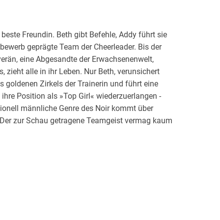
ste Freundin. Beth gibt Befehle, Addy führt sie
ewerb geprägte Team der Cheerleader. Bis der
verän, eine Abgesandte der Erwachsenenwelt,
zieht alle in ihr Leben. Nur Beth, verunsichert
 goldenen Zirkels der Trainerin und führt eine
hre Position als »Top Girl« wiederzuerlangen -
tionell männliche Genre des Noir kommt über
. Der zur Schau getragene Teamgeist vermag kaum
ion zu kaschieren, das die Mädchen