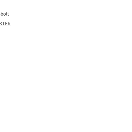
bott
STER
582182