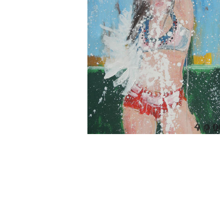
Wochenkalender
Romane &
Biografien
Fantasy
Kinder- und Jugendbücher
Krimis & Thriller
Ratgeber
Romane & Erzählungen