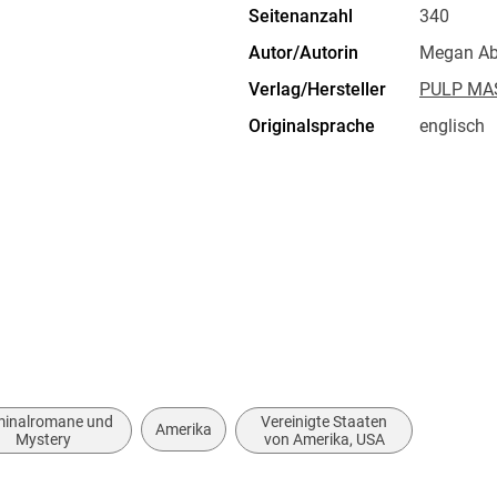
Seitenanzahl
340
Autor/Autorin
Megan Ab
Verlag/Hersteller
PULP MA
Originalsprache
englisch
Gewicht
280 g
ISBN
9783946
, 10247 Berlin, master@txt.de
minalromane und
Vereinigte Staaten
Amerika
Mystery
von Amerika, USA