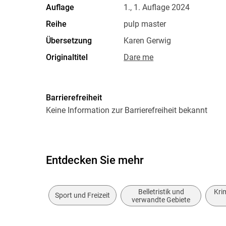
Auflage
1., 1. Auflage 2024
Reihe
pulp master
Übersetzung
Karen Gerwig
Originaltitel
Dare me
Produktart
kartoniert
Größe (L/B/H)
178/108/32 mm
Barrierefreiheit
Herstelleradresse
Pulp Master, Samariterstr. 6
Keine Information zur Barrierefreiheit bekannt
Entdecken Sie mehr
Belletristik und
Kri
Sport und Freizeit
verwandte Gebiete