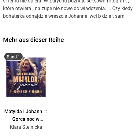
si temu nie opiera. W Zurychu poznaje seksown fotografk ,
która otwiera j na zupe nie nowe do wiadczenia. . . Czy kiedy
bohaterka odnajdzie wreszcie Johanna, wci b dzie t sam
kobiet co kiedy ? Rozpocznij z Matyld szalon podró po
Europie w poszukiwaniu nowych dozna , zapomnianych
fantazji, mi o ci i seksu. Czy ta podró ladami dawnego
Mehr aus dieser Reihe
kochanka przyniesie jej spe nienie w drugiej po owie ycia?
Czy odnajdzie w niej now siebie i now mi o ?
Band 1
Matylda i Johann 1:
Gorca noc w
Berlinie
Klara Stelnicka
opowiadanie