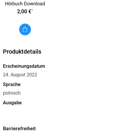
Hörbuch Download
erotyczne
2,00 €
*
Produktdetails
Erscheinungsdatum
24. August 2022
Sprache
polnisch
Ausgabe
Ungekürzt
Dateigröße
Barrierefreiheit
21,32 MB