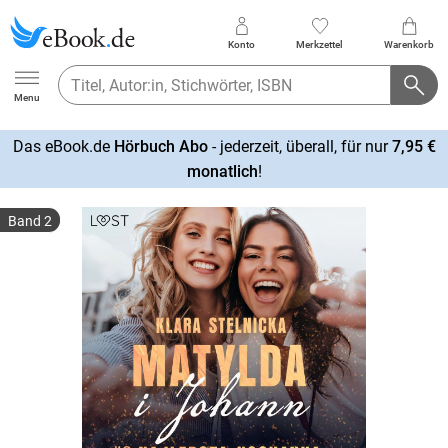
Konto
Merkzettel
Warenkorb
Ebook.de
Menu
Das eBook.de
Hörbuch Abo
- jederzeit, überall, für nur
7,95 €
mehr
monatlich
!
erfahren
Band 2