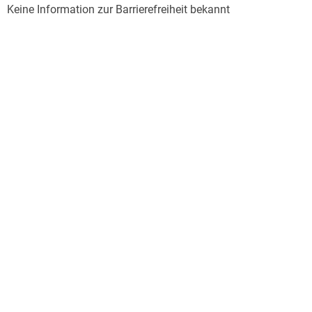
Keine Information zur Barrierefreiheit bekannt
Laufzeit
32 Minuten
Altersempfehlung
ab 18 Jahre
Reihe
Matylda i Johann, 2
Autor/Autorin
Klara Stelnicka
Sprecher/Sprecherin
Mirella Biel
Verlag/Hersteller
LUST
Family Sharing
Ja