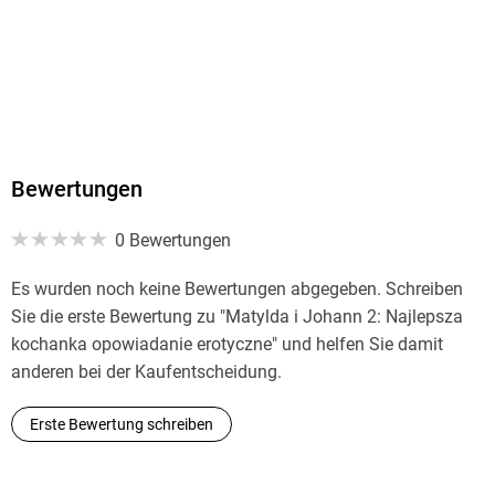
Produktart
MP3 format
Dateiformat
MP3
Audioinhalt
Hörbuch
Bewertungen
GTIN
0 Bewertungen
9788728108949
Es wurden noch keine Bewertungen abgegeben. Schreiben
Sie die erste Bewertung zu "Matylda i Johann 2: Najlepsza
kochanka opowiadanie erotyczne" und helfen Sie damit
anderen bei der Kaufentscheidung.
Erste Bewertung schreiben