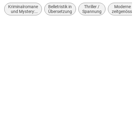
Kriminalromane
Belletristik in
Thriller /
Moderne u
Jonah Colley, 1
und Mystery:
Übersetzung
Spannung
zeitgenössi
Polizeiarbeit &
Belletristi
Autor/Autorin
Forensik
allgemein 
Simon Beckett
literarisc
Übersetzung
Karen Witthuhn, Sabine Längsfeld
Sprecher/Sprecherin
Johannes Steck
Verlag/Hersteller
Argon Verlag GmbH
Originaltitel
TBA
Originalsprache
englisch
Audioinhalt