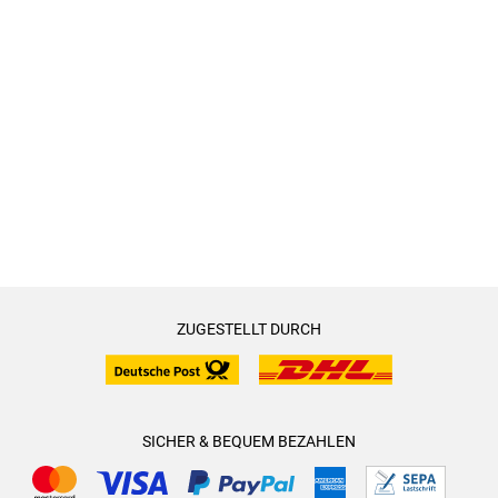
Johannes Steck, als Theater- und Fernsehschauspieler sehr
erfolgreich, widmet sich heute vorrangig seiner vielgelobten
Sprechertätigkeit. Seine ausdrucksstarke, tiefe Stimme mit
dem rauen Timbre zieht jeden Hörer und jede Hörerin in ihren
Bann.
Karen Witthuhn übersetzt nach einem ersten Leben im
Theater seit 2000 Theatertexte und Romane, u. a. von Simon
Beckett, D. B. John, Ken Bruen, Percival Everett, Anita Nair
und George Pelecanos. 2015 und 2018 erhielt sie
ZUGESTELLT DURCH
Arbeitsstipendien des Deutschen Übersetzerfonds.
Sabine Längsfeld übersetzt bereits in zweiter Generation
Literatur verschiedenster Genres aus dem Englischen in ihre
Muttersprache. Zu den von ihr übertragenen Autor:innen
SICHER & BEQUEM BEZAHLEN
zählen Anna McPartlin, Sara Gruen, Glennon Doyle, Malala
Yousafzai, Roddy Doyle und Simon Beckett.