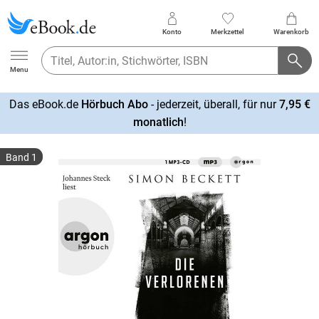
Konto
Merkzettel
Warenkorb
Ebook.de
Menu
Das eBook.de
Hörbuch Abo
- jederzeit, überall, für nur
7,95 €
mehr
monatlich
!
erfahren
Band 1