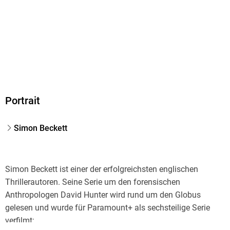
Hörbuch
Gewicht
104 g
Größe (L/B/H)
147/142/10 mm
GTIN
Portrait
9783839897362
Herstelleradresse
Simon Beckett
Argon Verlag AVE GmbH, Waldemarstraße 33a, 10999 Berlin,
Argon Verlag AVE GmbH, produktsicherheit@argon.de
Simon Beckett ist einer der erfolgreichsten englischen
Thrillerautoren. Seine Serie um den forensischen
Anthropologen David Hunter wird rund um den Globus
gelesen und wurde für Paramount+ als sechsteilige Serie
verfilmt: