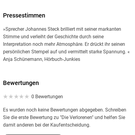
Die Chemie des Todes
Pressestimmen
,
»Sprecher Johannes Steck brilliert mit seiner markanten
Stimme und verleiht der Geschichte durch seine
Kalte Asche
Interpretation noch mehr Atmosphäre. Er drückt ihr seinen
persönlichen Stempel auf und vermittelt starke Spannung. «
,
Anja Schünemann, Hörbuch-Junkies
Leichenblässe
Bewertungen
,
0 Bewertungen
Verwesung
Es wurden noch keine Bewertungen abgegeben. Schreiben
,
Sie die erste Bewertung zu "Die Verlorenen" und helfen Sie
damit anderen bei der Kaufentscheidung.
Totenfang