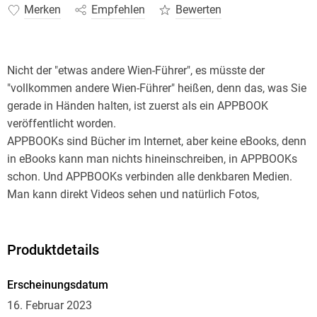
Merken
Empfehlen
Bewerten
Nicht der "etwas andere Wien-Führer", es müsste der
"vollkommen andere Wien-Führer" heißen, denn das, was Sie
gerade in Händen halten, ist zuerst als ein APPBOOK
veröffentlicht worden.
APPBOOKs sind Bücher im Internet, aber keine eBooks, denn
in eBooks kann man nichts hineinschreiben, in APPBOOKs
schon. Und APPBOOKs verbinden alle denkbaren Medien.
Man kann direkt Videos sehen und natürlich Fotos,
Audioclips hören und Links zu weiter-führenden
Informationen verfolgen.
Hier in der eBook-Ausgabe können Sie natürlich nur lesen
Produktdetails
und Bilder ansehen. Aber Sie finden auch QR-Codes und
wenn Sie die scannen, kommen Sie auch auf die wichtigsten
Erscheinungsdatum
Informationen aus dem Internet.
16. Februar 2023