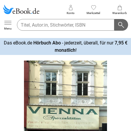
Konto
Merkzettel
Warenkorb
Ebook.de
Menu
Das eBook.de
Hörbuch Abo
- jederzeit, überall, für nur
7,95 €
mehr
monatlich
!
erfahren