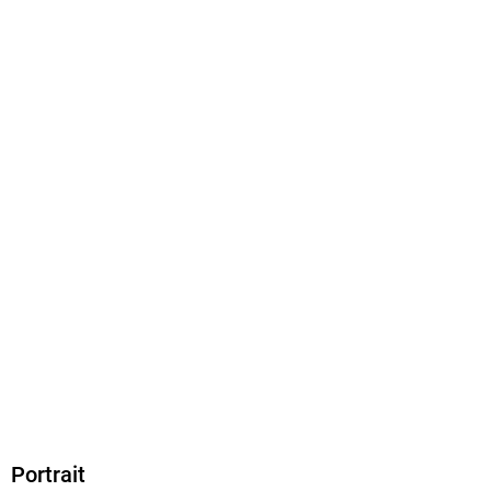
Produktart
EBOOK
Dateiformat
EPUB
ISBN
9783754685822
Portrait