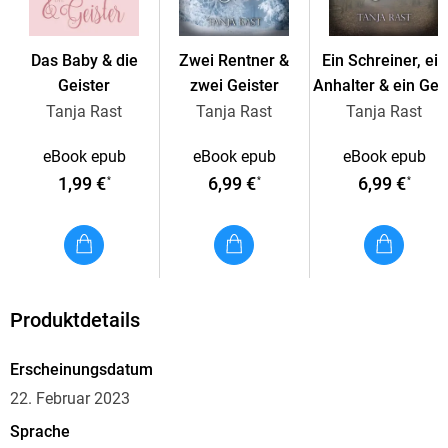
Cornelius vollkommen aufgelöst bei ihm in der Töpferstube
auf und erzählt Geistergeschichten. So ein Dummtüch!
Das Baby & die
Zwei Rentner &
Ein Schreiner, ein
Die Romane aus Klaxdonnersbüll sind in sich abgeschlossen
Geister
zwei Geister
Anhalter & ein Gei
und können unabhängig voneinander gelesen werden. Da
Tanja Rast
Tanja Rast
Tanja Rast
aber immer wieder die Paare aus den vorherigen Romanen
kleine Gastauftritte haben, macht es einfach mehr Spaß, die
eBook epub
eBook epub
eBook epub
Bücher der Reihe nach zu lesen.
1,99 €
6,99 €
6,99 €
*
*
*
Produktdetails
Erscheinungsdatum
22. Februar 2023
Sprache