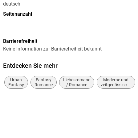
deutsch
Seitenanzahl
480
Dateigröße
Barrierefreiheit
1,03 MB
Keine Information zur Barrierefreiheit bekannt
Reihe
Klaxdonnersbüll, 4
Entdecken Sie mehr
Autor/Autorin
Urban
Fantasy
Liebesromane
Moderne und
Tanja Rast
Fantasy
Romance
/ Romance
zeitgenössische
Belletristik:
Verlag/Hersteller
allgemein und
via tolino media
literarisch
Kopierschutz
ohne Kopierschutz
Family Sharing
Ja