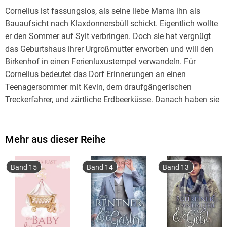
Cornelius ist fassungslos, als seine liebe Mama ihn als
Bauaufsicht nach Klaxdonnersbüll schickt. Eigentlich wollte
er den Sommer auf Sylt verbringen. Doch sie hat vergnügt
das Geburtshaus ihrer Urgroßmutter erworben und will den
Birkenhof in einen Ferienluxustempel verwandeln. Für
Cornelius bedeutet das Dorf Erinnerungen an einen
Teenagersommer mit Kevin, dem draufgängerischen
Treckerfahrer, und zärtliche Erdbeerküsse. Danach haben sie
sich aus den Augen verloren. Ob Kevin noch in diesem
Kuhkaff lebt? Nicht eben enthusiastisch kehrt Cornelius in
die ländliche Einöde zurück und wird prompt von seiner
Mehr aus dieser Reihe
Migräne heimgesucht. Auf seiner abendlichen Joggingrunde
findet Kevin das Auto mit dem schmerzgeplagten Cornelius.
Band 15
Band 14
Band 13
Er erkennt ihn sofort und nimmt ihn erst einmal mit in seine
Wohnung über der Töpferwerkstatt. In diesem Zustand fährt
der nicht weiter durch die Gegend! Am nächsten Tag bricht
Cornelius zum Birkenhof auf, und Kevin grübelt natürlich, ob
aus ihnen wieder etwas werden könnte. Doch dann taucht