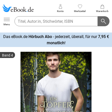
Konto
Merkzettel
Warenkorb
Ebook.de
Menu
Das eBook.de
Hörbuch Abo
- jederzeit, überall, für nur
7,95 €
mehr
monatlich
!
erfahren
Band 4