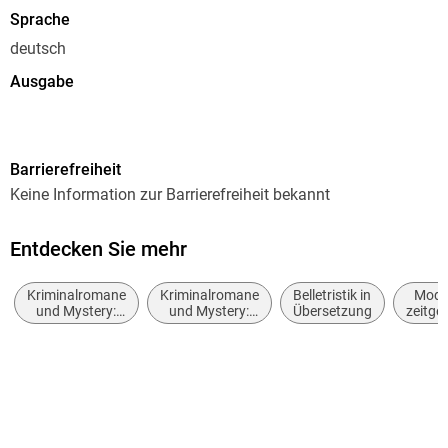
Sprache
deutsch
Ausgabe
Ungekürzt
Dateigröße
Barrierefreiheit
410,79 MB
Keine Information zur Barrierefreiheit bekannt
Laufzeit
522 Minuten
Entdecken Sie mehr
Reihe
Kriminalromane
Kriminalromane
Belletristik in
Mode
Commissario Brunetti, 32
und Mystery:
und Mystery:
Übersetzung
zeitge
Cosy Mystery
Polizeiarbeit &
Belle
Autor/Autorin
Forensik
allge
Donna Leon
lite
Übersetzung
Werner Schmitz