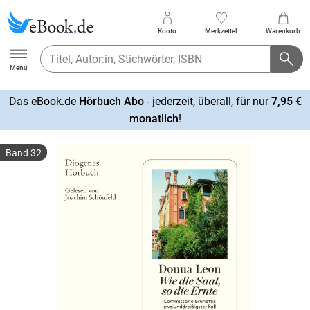
Konto
Merkzettel
Warenkorb
Ebook.de
Menu
Das eBook.de
Hörbuch Abo
- jederzeit, überall, für nur
7,95 €
mehr
monatlich
!
erfahren
Band 32