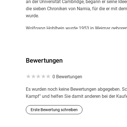
an der Universität Cambridge, begann er seine Id
die sieben Chroniken von Narnia, für die er mit d
wurde.
Wolfgang Hohlbein wurde 1953 in Weimar geboren.
1982 den Fantasy-Roman »Märchenmond«, der den
Ueberreuter gewann. Das Buch verkaufte sich bislan
seinen Aufstieg zum erfolgreichsten deutschsprac
seiner Familie in der Nähe von Düsseldorf.
Bewertungen
0 Bewertungen
Es wurden noch keine Bewertungen abgegeben. Schr
Kampf" und helfen Sie damit anderen bei der Kauf
Erste Bewertung schreiben