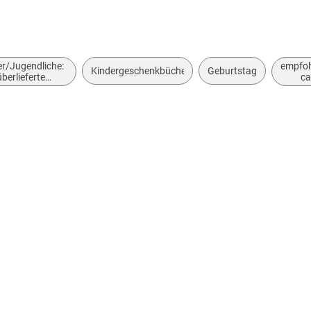
er/Jugendliche:
empfoh
Kindergeschenkbücher
Geburtstag
überlieferte
ca
eschichten