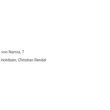
 von Narnia, 7
Hohlbein, Christian Rendel
atiges Paperback. Klappenbroschur
er Verlag GmbH, Ritterstraße 3, 10969 Berlin,
cherheit@ueberreuter.de