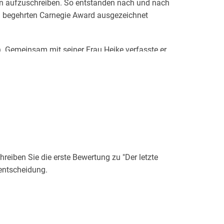
een aufzuschreiben. So entstanden nach und nach
em begehrten Carnegie Award ausgezeichnet
 Gemeinsam mit seiner Frau Heike verfasste er
 Fantasy-Wettbewerb des Verlags Carl
g weltweit 4, 5 Millionen Mal und beflügelte
higen Fantasy-Autor. Wolfgang Hohlbein lebt mit
eiben Sie die erste Bewertung zu "Der letzte
entscheidung.