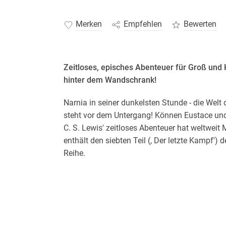
Merken
Empfehlen
Bewerten
Zeitloses, episches Abenteuer für Groß und Kl
hinter dem Wandschrank!
Narnia in seiner dunkelsten Stunde - die Welt
steht vor dem Untergang! Können Eustace und 
C. S. Lewis' zeitloses Abenteuer hat weltweit
enthält den siebten Teil (, Der letzte Kampf')
Reihe.
Band 7 der Erfolgsreihe als krönender Absc