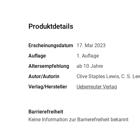
Produktdetails
Erscheinungsdatum
17. Mai 2023
Auflage
1. Auflage
Altersempfehlung
ab 10 Jahre
Autor/Autorin
Clive Staples Lewis, C. S. Le
Verlag/Hersteller
Ueberreuter Verlag
Abbildungen
keine
Größe (L/B/H)
212/132/19 mm
Barrierefreiheit
ISBN
9783764120078
Keine Information zur Barrierefreiheit bekannt