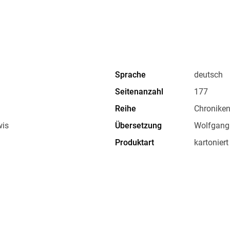
Sprache
deutsch
Seitenanzahl
177
Reihe
Chroniken
wis
Übersetzung
Wolfgang 
Produktart
kartoniert
Gewicht
264 g
Sonstiges
Großform
Herstelleradresse
Ueberreut
produktsi