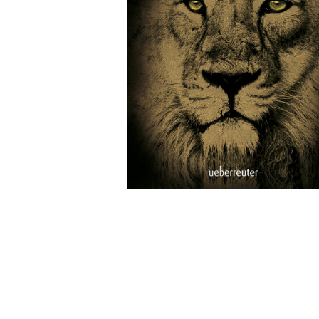
Wochenkalender
Romane &
Biografien
Fantasy
Kinder- und Jugendbücher
Krimis & Thriller
Ratgeber
Romane & Erzählungen