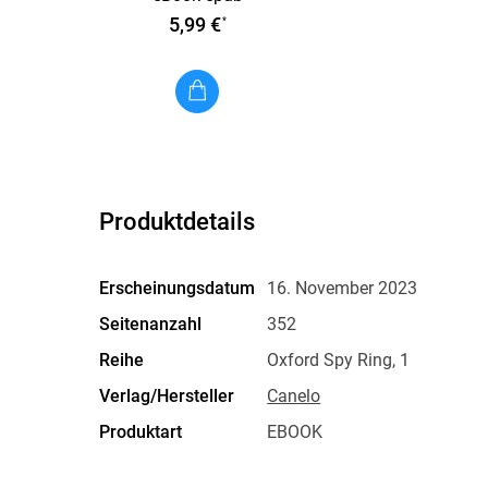
5,99 €
*
Produktdetails
Erscheinungsdatum
16. November 2023
Seitenanzahl
352
Reihe
Oxford Spy Ring, 1
Verlag/Hersteller
Canelo
Produktart
EBOOK
ISBN
9781804364796