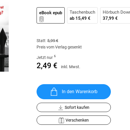
Krimis & Thriller
 Erzählungen
Ratgeber
Taschenbuch
Hörbuch Dow
eBook epub
ab
15,49 €
37,99 €
Romane & Erzählungen
Statt
5,99 €
Preis vom Verlag gesenkt
6
Jetzt nur
2,49 €
inkl. Mwst.
In den Warenkorb
Sofort kaufen
Verschenken