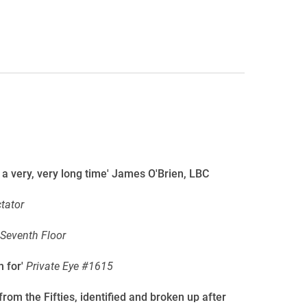
n a very, very long time' James O'Brien, LBC
tator
Seventh Floor
h for'
Private Eye #1615
m the Fifties, identified and broken up after