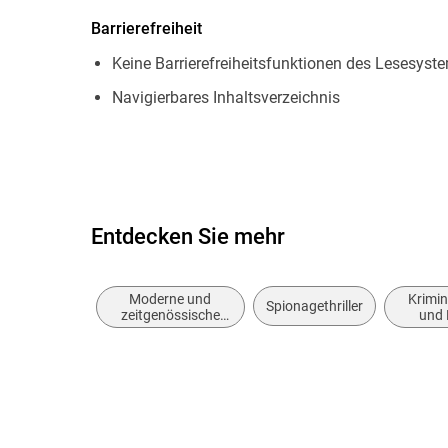
Barrierefreiheit
Keine Barrierefreiheitsfunktionen des Lesesyste
Navigierbares Inhaltsverzeichnis
Logische Lesereihenfolge eingehalten
Hoher Farbkontrast für bessere Lesbarkeit
Alle Texte können angepasst werden
Entdecken Sie mehr
Weitere Hinweise: accessiblefilesrequests@pe
Moderne und
Krimi
Spionagethriller
zeitgenössische
und 
Belletristik:
allgemein und
literarisch