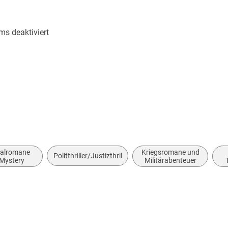
'Wonderful. Beaumont finds a very moving pla
patriotism and the new world. There are also
ms deaktiviert
the villains, which give it a power and prescie
podcast
'Beaumont . . . catches the zeitgeist of (le Carr
relish, in its murky motives and surveillance
a stunning debut'
Maxim Jakubowski
,
Crime 
'A clever, thrilling spy story that brings the fe
nguinrandomhouse. co. uk
into today's world'
Jeremy Duns
, author of
Fr
nalromane
Kriegsromane und
'Tense, compelling and remarkably timely. . . 
Politthriller/Justizthriller
Mystery
Militärabenteuer
even be better than Charles Cumming'
Domini