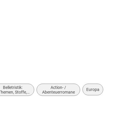
ce in the meditation between older ideas of
 eerie echoes of the Musk and Vance worldview in
nce'
Rory Stewart
, co-host of The Rest is Politics
) . . . . He conveys all the world of espionage with
 techniques and the book races along and makes for
Time
el of Eric Ambler's shadowy political intrigues right
ee Agent
Belletristik:
Action- /
Shades of some of the greats of spy fiction it might
Europa
Themen, Stoffe,
Abenteuerromane
ck Donald
, author of
Breathe
Motive: Politik