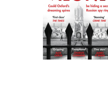
Wochenkalender
Romane &
Biografien
Fantasy
Kinder- und Jugendbücher
Krimis & Thriller
Ratgeber
Romane & Erzählungen