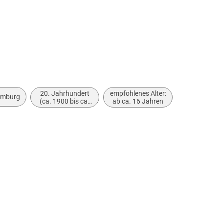
20. Jahrhundert
empfohlenes Alter:
mburg
(ca. 1900 bis ca.
ab ca. 16 Jahren
1999)