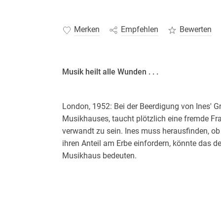
Merken
Empfehlen
Bewerten
Musik heilt alle Wunden . . .
London, 1952: Bei der Beerdigung von Ines' 
Musikhauses, taucht plötzlich eine fremde Fra
verwandt zu sein. Ines muss herausfinden, ob 
ihren Anteil am Erbe einfordern, könnte das d
Musikhaus bedeuten.
Ihre Nachforschungen führen Ines gemeinsam
Hamburg. Dort stoßen sie auf dunkle Geheimn
bedeuten die Enthüllungen für die Zukunft d
zwischen Ines und Malcom eine Chance?