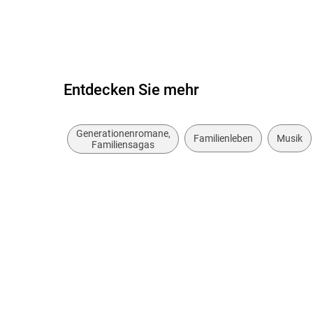
Navigierbares Inhaltsverzeichnis
Logische Lesereihenfolge eingehalten
Inhalt auch ohne Farbwahrnehmung verständlich
Entdecken Sie mehr
Alle Texte können angepasst werden
Generationenromane,
Familienleben
Musik
Familiensagas