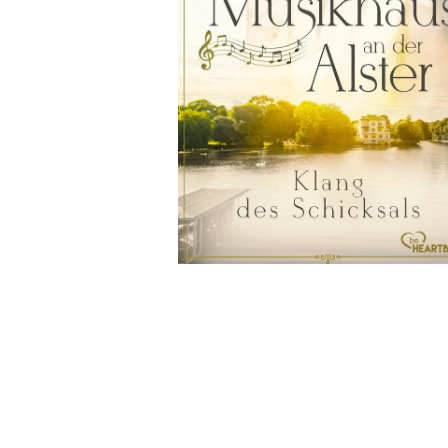
Wochenkalender
Romane &
Biografien
Fantasy
Kinder- und Jugendbücher
Krimis & Thriller
Ratgeber
Romane & Erzählungen