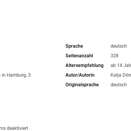
Sprache
deutsch
Seitenanzahl
328
Altersempfehlung
ab 14 Jah
 in Hamburg, 3
Autor/Autorin
Katja Dör
Originalsprache
deutsch
Family Sharing
Ja
Dateiformat
EPUB
t
ms deaktiviert