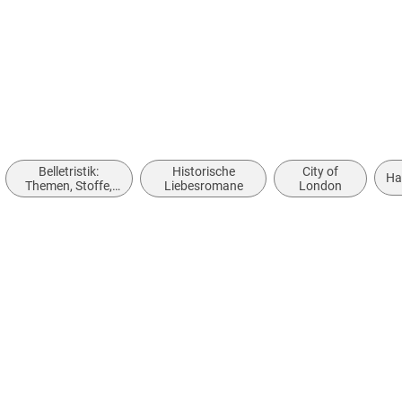
 dargestellt
Belletristik:
Historische
City of
Ha
Themen, Stoffe,
Liebesromane
London
Motive: Liebe und
Beziehungen