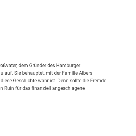
Großvater, dem Gründer des Hamburger
u auf. Sie behauptet, mit der Familie Albers
diese Geschichte wahr ist. Denn sollte die Fremde
en Ruin für das finanziell angeschlagene
 mit ihrem Kollegen Malcom zurück nach
isse, die nie hätten ans Licht kommen sollen. Was
es Musikhauses? Und haben die zarten Gefühle