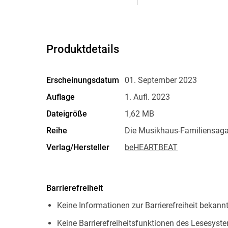
Produktdetails
Erscheinungsdatum
01. September 2023
Auflage
1. Aufl. 2023
Dateigröße
1,62 MB
Reihe
Die Musikhaus-Familiensaga
Verlag/Hersteller
beHEARTBEAT
Kopierschutz
mit Wasserzeichen versehen
Produktart
EBOOK
Barrierefreiheit
ISBN
9783751723893
Keine Informationen zur Barrierefreiheit bekann
Keine Barrierefreiheitsfunktionen des Lesesyste