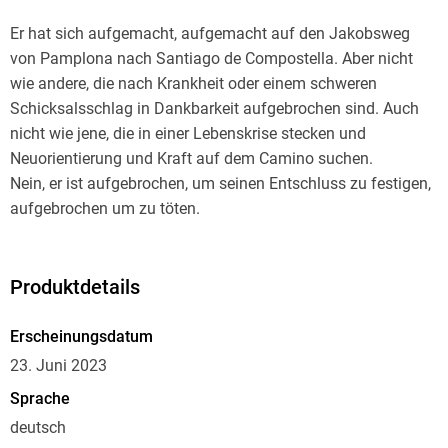
Er hat sich aufgemacht, aufgemacht auf den Jakobsweg
von Pamplona nach Santiago de Compostella. Aber nicht
wie andere, die nach Krankheit oder einem schweren
Schicksalsschlag in Dankbarkeit aufgebrochen sind. Auch
nicht wie jene, die in einer Lebenskrise stecken und
Neuorientierung und Kraft auf dem Camino suchen.
Nein, er ist aufgebrochen, um seinen Entschluss zu festigen,
aufgebrochen um zu töten.
Zu töten für all die Demütigungen, Erniedrigungen,
Spötteleien, die er und seine Spiel- und Schulkameraden
erfahren mussten. Sie mussten leiden, weil sie schwächer,
Produktdetails
unerfahrener, leichtgläubig und mit körperlichen Mängeln
behaftet waren und sich nicht wehren konnten.
Erscheinungsdatum
Für ihn steht fest, dass er Bastian, Bast, oder Bastard, wie er
23. Juni 2023
zum Schluss von allen genannt wurde, seiner gerechten
Sprache
Strafe zuführen muss, denn er will das Ansehen und die Ehre
deutsch
der anderen wiederherstellen und achten.