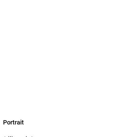
EPUB
ISBN
9783898019378
Portrait