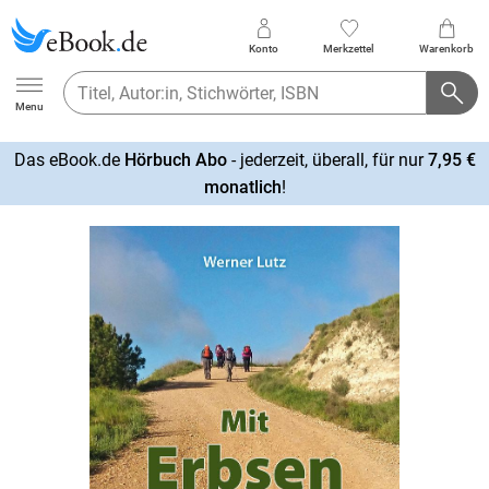
Konto
Merkzettel
Warenkorb
Ebook.de
Menu
Das eBook.de
Hörbuch Abo
- jederzeit, überall, für nur
7,95 €
mehr
monatlich
!
erfahren