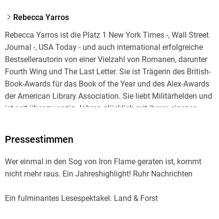
80337 München, Produktsicherheit,
produktsicherheit@dtv.de
Rebecca Yarros
Rebecca Yarros ist die Platz 1 New York Times -, Wall Street
Journal -, USA Today - und auch international erfolgreiche
Bestsellerautorin von einer Vielzahl von Romanen, darunter
Fourth Wing und The Last Letter. Sie ist Trägerin des British-
Book-Awards für das Book of the Year und des Alex-Awards
der American Library Association. Sie liebt Militärhelden und
ist seit über zwanzig Jahren glücklich mit ihrem eigenen
verheiratet. Die Mutter von sechs Kindern findet man neben
dem Eishockeyplatz oder heimlich Gitarre spielend, wenn sie
Pressestimmen
nicht gerade schreibt. Sie und ihre Familie leben in Colorado
mit ihren sturen englischen Bulldoggen, zwei
Wer einmal in den Sog von Iron Flame geraten ist, kommt
temperamentvollen Chinchillas und zwei Katzen, die sie alle
nicht mehr raus. Ein Jahreshighlight! Ruhr Nachrichten
beherrschen. Nachdem sie ihr jüngstes Kind zunächst als
Pflegekind aufgenommen und dann adoptiert haben,
Ein fulminantes Lesespektakel. Land & Forst
engagiert Rebecca sich leidenschaftlich für Kinder im
staatlichen Pflegesystem durch ihre gemeinnützige