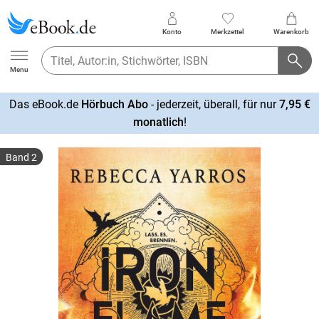
Konto
Merkzettel
Warenkorb
Ebook.de
Menu
Das eBook.de
Hörbuch Abo
- jederzeit, überall, für nur
7,95 €
mehr
monatlich
!
erfahren
Band 2