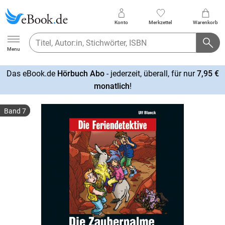
Konto
Merkzettel
Warenkorb
Ebook.de
Menu
Das eBook.de
Hörbuch Abo
- jederzeit, überall, für nur
7,95 €
mehr
monatlich
!
erfahren
Band 7