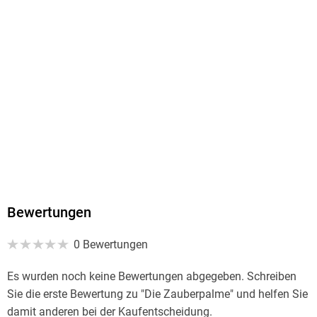
Verlag/Hersteller
USM
Family Sharing
Ja
Produktart
MP3 format
Dateiformat
MP3
Audioinhalt
Hörspiel
Bewertungen
GTIN
0 Bewertungen
4066004600734
Es wurden noch keine Bewertungen abgegeben. Schreiben
Sie die erste Bewertung zu "Die Zauberpalme" und helfen Sie
damit anderen bei der Kaufentscheidung.