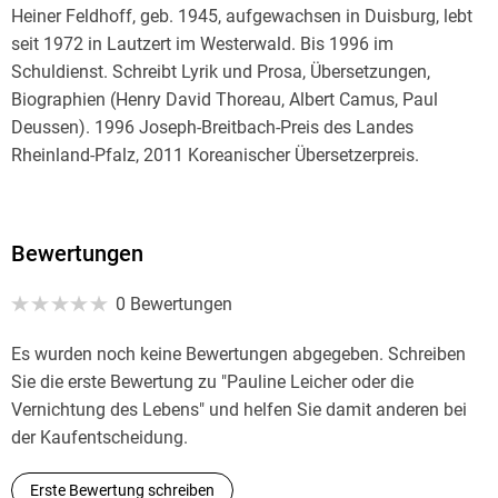
Heiner Feldhoff, geb. 1945, aufgewachsen in Duisburg, lebt
seit 1972 in Lautzert im Westerwald. Bis 1996 im
Schuldienst. Schreibt Lyrik und Prosa, Übersetzungen,
Biographien (Henry David Thoreau, Albert Camus, Paul
Deussen). 1996 Joseph-Breitbach-Preis des Landes
Rheinland-Pfalz, 2011 Koreanischer Übersetzerpreis.
Veröffentlichungen im Rhein-Mosel-Verlag: 'Westerwälder
Köpfe' (2014, mit Carl Gneist) sowie 'Die Sonntage von
Bewertungen
Duisburg-Beeck. Eine Jugend' (2018).
0 Bewertungen
Zuletzt erschien im Aisthesis Verlag das 'Lesebuch Heiner
Feldhoff' (2022).
Es wurden noch keine Bewertungen abgegeben. Schreiben
Sie die erste Bewertung zu "Pauline Leicher oder die
Vernichtung des Lebens" und helfen Sie damit anderen bei
der Kaufentscheidung.
Erste Bewertung schreiben