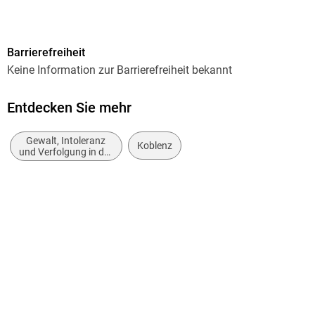
184
Autor/Autorin
Barrierefreiheit
Heiner Feldhoff
Keine Information zur Barrierefreiheit bekannt
Verlag/Hersteller
Rhein-Mosel eBooks
Entdecken Sie mehr
Kopierschutz
Gewalt, Intoleranz
mit Wasserzeichen versehen
Koblenz
und Verfolgung in der
Geschichte
Family Sharing
Ja
Produktart
EBOOK
Dateiformat
EPUB
ISBN