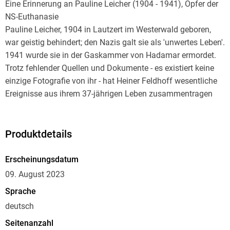
Eine Erinnerung an Pauline Leicher (1904 - 1941), Opfer der
NS-Euthanasie
Pauline Leicher, 1904 in Lautzert im Westerwald geboren,
war geistig behindert; den Nazis galt sie als 'unwertes Leben'.
1941 wurde sie in der Gaskammer von Hadamar ermordet.
Trotz fehlender Quellen und Dokumente - es existiert keine
einzige Fotografie von ihr - hat Heiner Feldhoff wesentliche
Ereignisse aus ihrem 37-jährigen Leben zusammentragen
können. Der Weg dieser Recherche macht deutlich, wie sehr
Verdrängung und Tabuisierung das Gedenken an die Opfer
der NS-Euthanasie bis heute erschweren.
Produktdetails
Ein sehr persönlicher Appell gegen das Vergessen, eine
engagierte Erinnerung an die Verbrechen damals in Hadamar
Erscheinungsdatum
und anderen sogenannten Tötungsanstalten. Und ein ganz
09. August 2023
eigener Aufruf zur Wachsamkeit heute.
Sprache
deutsch
Seitenanzahl