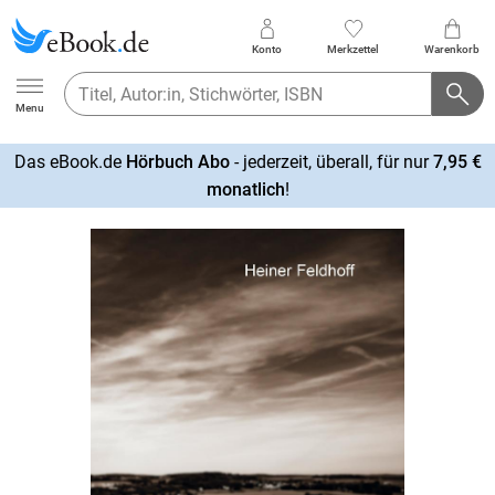
Konto
Merkzettel
Warenkorb
Ebook.de
Menu
Das eBook.de
Hörbuch Abo
- jederzeit, überall, für nur
7,95 €
mehr
monatlich
!
erfahren