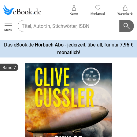
Konto
Merkzettel
Warenkorb
Ebook.de
Menu
Das eBook.de
Hörbuch Abo
- jederzeit, überall, für nur
7,95 €
mehr
monatlich
!
erfahren
Band 7