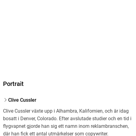
Ja
Produktart
MP3 format
Dateiformat
MP3
Audioinhalt
Hörbuch
GTIN
9789979644569
Portrait
Clive Cussler
Clive Cussler växte upp i Alhambra, Kalifornien, och är idag
bosatt i Denver, Colorado. Efter avslutade studier och en tid i
flygvapnet gjorde han sig ett namn inom reklambranschen,
där han fick ett antal utmärkelser som copywriter.