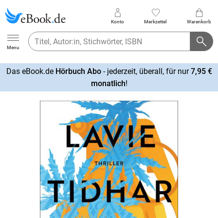
Konto
Merkzettel
Warenkorb
Ebook.de
Menu
Das eBook.de
Hörbuch Abo
- jederzeit, überall, für nur
7,95 €
mehr
monatlich
!
erfahren