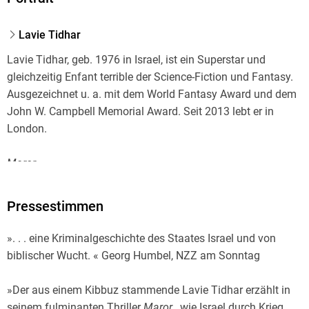
Herstelleradresse
Lavie Tidhar
Suhrkamp Verlag GmbH, Torstr. 44, 10119 Berlin,
info@suhrkamp.de
Lavie Tidhar, geb. 1976 in Israel, ist ein Superstar und
gleichzeitig Enfant terrible der Science-Fiction und Fantasy.
Ausgezeichnet u. a. mit dem World Fantasy Award und dem
John W. Campbell Memorial Award. Seit 2013 lebt er in
London.
Maror
wurde mit dem Deutschen Krimipreis 2024 (2. Platz)
Pressestimmen
ausgezeichnet und belegte Platz 1 der Jahres-Krimi-
Bestenliste 2024.
». . . eine Kriminalgeschichte des Staates Israel und von
biblischer Wucht. « Georg Humbel, NZZ am Sonntag
Conny Lösch, geboren 1969 in Darmstadt, lebt als
Literaturkritikerin und Übersetzerin in Berlin. Sie übersetzte
»Der aus einem Kibbuz stammende Lavie Tidhar erzählt in
unter anderem Bücher von Don Winslow, Lavie Tidhar und
seinem fulminanten Thriller
Maror
, wie Israel durch Krieg