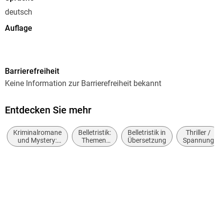
deutsch
Auflage
Deutsche Erstausgabe
Seitenanzahl
Barrierefreiheit
639
Keine Information zur Barrierefreiheit bekannt
Reihe
Suhrkamp Verlag
Entdecken Sie mehr
Autor/Autorin
Kriminalromane
Belletristik:
Belletristik in
Thriller /
Lavie Tidhar
und Mystery:
Themen,
Übersetzung
Spannung
Hard Boiled,
Stoffe,
Herausgegeben von
Roman noir
Motive:
Thomas Wörtche
Politik
Serie hrsg. von
Thomas Wörtche
Übersetzung