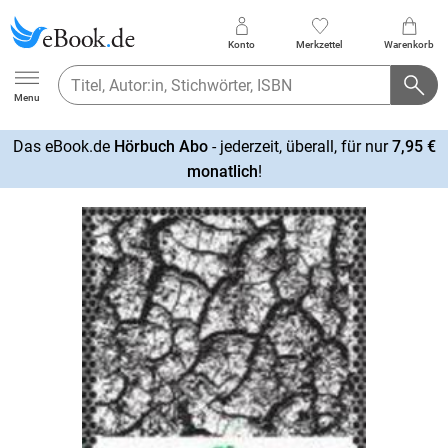
Konto
Merkzettel
Warenkorb
Ebook.de
Menu
Das eBook.de
Hörbuch Abo
- jederzeit, überall, für nur
7,95 €
mehr
monatlich
!
erfahren