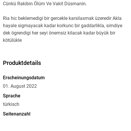
Cünkü Rakibin Ölüm Ve Vakit Düsmanin.
Ria hic beklemedigi bir gercekle karsilasmak üzeredir Akla
hayale sigmayacak kadar korkunc bir gaddarlikla, simdiye
dek ögrendigi her seyi önemsiz kilacak kadar büyük bir
kötülükle
Parcalanmis bir dünyayi anlattigi distopyasinin ücüncü
cildinde Poznanski tüm okurlarin beklentilerini karsilamayi
Produktdetails
basarmis.
Hamburger Morgenpost
Erscheinungsdatum
01. August 2022
Zaman akip gidiyor ama sadece senin icin degil
Sprache
türkisch
Artik Ria hizla öldüren virüsle ilgili korkunc sirri bilmektedir.
Klan cocuklarini kaciranlardan intikam almak icin Kürelerde
Seitenanzahl
yasayan herkesi öldürmek amaciyla kullanilacagini
456
ögrenmistir. Ancak bir tedavi yöntemi vardir. Bu yöntemi tek