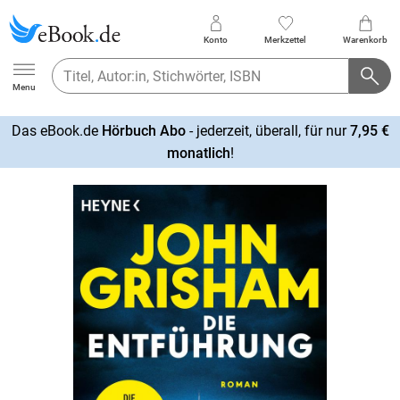
Konto
Merkzettel
Warenkorb
Ebook.de
Menu
Das eBook.de
Hörbuch Abo
- jederzeit, überall, für nur
7,95 €
mehr
monatlich
!
erfahren