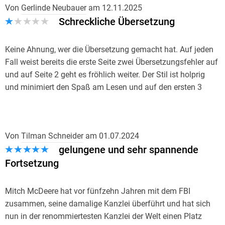
Von
Gerlinde Neubauer
am
12.11.2025
Schreckliche Übersetzung
Keine Ahnung, wer die Übersetzung gemacht hat. Auf jeden
Fall weist bereits die erste Seite zwei Übersetzungsfehler auf
und auf Seite 2 geht es fröhlich weiter. Der Stil ist holprig
und minimiert den Spaß am Lesen und auf den ersten 3
Seiten gibt es zusätzlich mehrere Grammatikfehler. Das ist
definitiv nicht die von einem Profi erstellte Original-
Übersetzung, sondern ein KI-Produkt.
Von
Tilman Schneider
am
01.07.2024
gelungene und sehr spannende
Es war mein erster Versuch mit e-Book und wohl auch mein
letzter. Schade um die 11 Euro.
Fortsetzung
Mitch McDeere hat vor fünfzehn Jahren mit dem FBI
zusammen, seine damalige Kanzlei überführt und hat sich
nun in der renommiertesten Kanzlei der Welt einen Platz