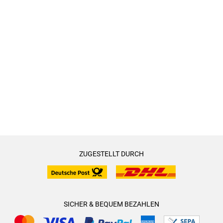
immer wieder tolle Köche nach Hause. Das ist toll
beschrieben und man bekommt Lust und auch Appetit. Die
Schauplätze sind toll, exotisch, aufregend und sowohl die
Orte, als auch die Perspektiven wechseln bei die Entführung.
Dadurch gibt es ein enormes Tempo und auch noch mehr
Spannung. Ich bin begeistert und finde die Fortsetzung sehr
gelungen.
ZUGESTELLT DURCH
SICHER & BEQUEM BEZAHLEN