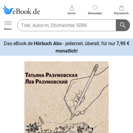
Konto
Merkzettel
Warenkorb
Ebook.de
Menu
Das eBook.de
Hörbuch Abo
- jederzeit, überall, für nur
7,95 €
mehr
monatlich
!
erfahren