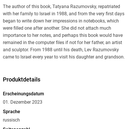
The author of this book, Tatyana Razumovsky, repatriated
with her family to Israel in 1988, and from the very first days
began to write down her impressions in notebooks, which
were filled one after another. She did not attach much
importance to her notes, and perhaps this book would have
remained in the computer files if not for her father, an artist
and sculptor. From 1988 until his death, Lev Razumovsky
came to Israel every year to visit his daughter and grandson.
He saw everything here and tried to understand the new
realities of life for him and tried to capture what he saw in
drawings.
Produktdetails
Erscheinungsdatum
01. Dezember 2023
It was because of these drawings that Tatyana Razumovsky
Sprache
decided to publish a book - in memory of her father. The
russisch
master's drawings entered it and merged into a single whole
with the text, leaving no scars in the artistic fabric. These