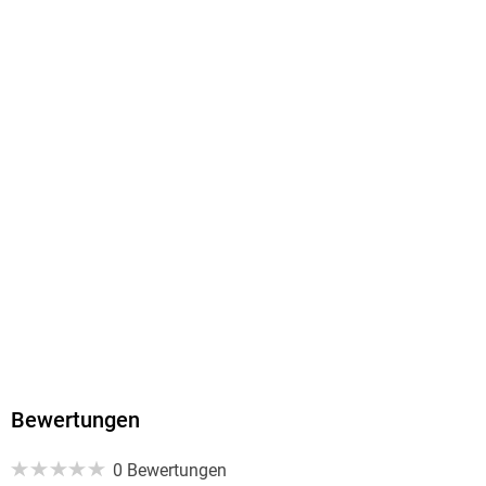
¿¿¿¿¿ ¿¿¿¿ ¿¿¿¿¿ ¿¿¿¿¿¿¿ ¿¿¿¿¿¿¿¿¿¿¿, ¿¿¿¿¿¿¿¿¿¿¿¿¿¿¿¿
¿¿¿¿¿¿ ¿¿¿¿¿¿ ¿ ¿¿¿¿¿¿¿ ¿ 1988 ¿¿¿¿, ¿ ¿¿¿¿¿¿ ¿¿ ¿¿¿¿ ¿¿¿¿¿
¿¿¿¿¿¿¿¿¿¿ ¿¿¿¿ ¿¿¿¿¿¿¿¿¿¿¿ ¿ ¿¿¿¿¿¿¿¿, ¿¿¿¿¿¿¿¿¿¿¿¿¿
¿¿¿¿ ¿¿ ¿¿¿¿¿¿¿. ¿¿¿ ¿¿ ¿¿¿¿¿¿¿¿¿ ¿¿¿¿¿ ¿¿¿¿¿¿¿ ¿¿¿¿¿¿¿
¿¿¿¿¿¿¿¿, ¿, ¿¿¿¿¿¿¿¿, ¿¿¿ ¿¿¿¿¿ ¿¿¿ ¿¿ ¿ ¿¿¿¿¿¿¿¿ ¿ ¿¿¿¿¿¿
¿¿¿¿¿¿¿¿¿¿, ¿¿¿¿ ¿¿ ¿¿ ¿¿ ¿¿¿¿, ¿¿¿¿¿¿¿¿ ¿ ¿¿¿¿¿¿¿¿¿.
¿¿¿¿¿¿¿ ¿ 1988 ¿¿¿¿ ¿ ¿¿ ¿¿¿¿¿ ¿¿¿¿¿ ¿¿¿¿¿¿¿, ¿¿¿
¿¿¿¿¿¿¿¿¿¿¿ ¿¿¿¿¿¿ ¿¿¿ ¿¿¿¿¿¿¿¿ ¿ ¿¿¿¿¿¿¿ ¿ ¿¿¿¿¿ ¿ ¿¿¿¿¿¿
¿ ¿¿¿¿¿. ¿¿ ¿¿¿¿¿ ¿¿¿¿¿ ¿¿¿ ¿ ¿¿¿¿¿¿¿¿ ¿¿¿¿¿¿ ¿¿¿¿¿ ¿¿¿
¿¿¿¿ ¿¿¿¿¿¿ ¿¿¿¿¿ ¿ ¿¿¿¿¿¿¿¿ ¿¿¿¿¿¿¿¿¿¿¿ ¿¿¿¿¿¿¿ ¿
¿¿¿¿¿¿¿¿.
Bewertungen
0 Bewertungen