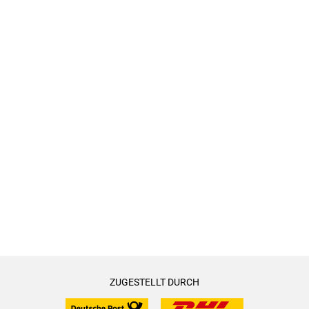
¿¿¿¿¿ ¿¿¿¿¿¿¿¿¿¿. ¿¿¿¿¿¿¿ ¿¿¿¿.
ZUGESTELLT DURCH