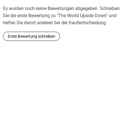
¿¿¿¿¿¿ ¿¿-¿¿ ¿¿¿¿ ¿¿¿¿¿¿¿¿ ¿ ¿¿¿¿¿¿¿¿ ¿¿¿¿¿¿¿ ¿¿¿¿¿¿¿¿¿¿¿
¿¿ ¿¿¿¿¿¿¿ ¿¿¿¿¿ - ¿ ¿¿¿¿¿¿ ¿¿ ¿¿¿¿. ¿¿¿¿¿¿¿ ¿¿¿¿¿¿¿ ¿¿¿¿¿ ¿
Es wurden noch keine Bewertungen abgegeben. Schreiben
¿¿¿ ¿ ¿¿¿¿¿¿¿ ¿ ¿¿¿¿¿¿ ¿¿¿¿¿ ¿ ¿¿¿¿¿¿¿, ¿¿ ¿¿¿¿¿¿¿ ¿¿¿¿¿¿ ¿
Sie die erste Bewertung zu "The World Upside Down" und
¿¿¿¿¿¿¿¿¿¿¿¿¿¿ ¿¿¿¿¿. ¿¿¿¿¿¿¿¿ ¿¿¿ ¿¿¿¿¿¿¿ ¿¿¿¿¿-¿¿ ¿¿¿¿¿
helfen Sie damit anderen bei der Kaufentscheidung.
¿¿¿¿¿¿ ¿¿¿¿, ¿ ¿¿¿¿ ¿¿¿¿¿ ¿¿ ¿¿¿ ¿¿¿¿¿¿¿¿, ¿¿ ¿¿¿¿¿¿¿¿¿, ¿¿¿
Erste Bewertung schreiben
¿¿¿ ¿¿¿¿¿¿¿.
¿¿¿¿¿¿¿¿¿¿¿ ¿¿¿¿¿¿¿¿¿¿ ¿ ¿¿¿¿¿ ¿¿¿¿¿ ¿ ¿¿¿¿¿¿¿¿ ¿
¿¿¿¿¿¿¿¿¿¿¿¿¿¿ ¿¿¿¿¿¿¿¿¿¿¿, ¿ ¿¿¿¿¿¿¿¿¿¿ ¿¿¿¿¿¿¿ ¿¿¿¿¿ ¿
¿ ¿¿¿¿¿¿¿¿¿¿¿¿ ¿¿¿¿¿¿, ¿¿¿¿¿¿¿¿¿ ¿¿¿¿¿¿¿¿ ¿¿¿¿¿¿¿ ¿¿¿¿¿¿¿
¿¿¿¿¿¿¿ ¿ ¿¿¿¿¿¿¿ ¿¿¿¿¿¿¿¿¿¿¿, ¿¿¿¿¿-¿¿¿¿¿ ¿¿¿¿¿¿¿¿. ¿,
¿¿¿¿¿¿¿, ¿ ¿¿¿¿¿¿¿¿¿¿¿ ¿¿¿¿¿¿¿¿¿¿¿, ¿¿¿¿¿¿¿¿¿¿¿¿¿ ¿¿¿
¿¿¿¿¿. ¿¿¿¿¿¿¿, ¿¿¿¿¿ ¿¿¿¿ ¿¿ ¿¿¿¿¿¿¿¿ ¿¿¿¿¿¿¿¿ ¿¿¿¿¿
¿¿¿¿¿¿¿¿¿ ¿¿ ¿¿¿¿ ¿¿¿¿¿, ¿¿ ¿¿¿¿¿ ¿¿¿¿¿¿¿¿ ¿¿ ¿¿¿¿¿¿¿