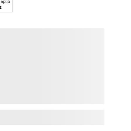
 epub
€