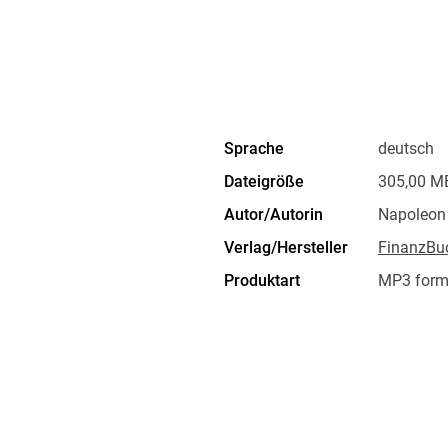
Success Habits ist eine Sammlung von ausgewä
und ist mit persönlichen Anekdoten und Geschi
illustrieren. Hills Erkenntnisse lassen sich a
die Leser, die Prinzipien zu nutzen, um ihre e
Sprache
deutsch
zu führen, von dem sie immer geträumt haben
Dateigröße
305,00 M
Autor/Autorin
Napoleon 
Verlag/Hersteller
FinanzBu
Produktart
MP3 form
Audioinhalt
Hörbuch