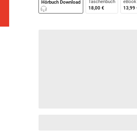
Taschenbuch
eBook
Hörbuch Download
Krimis & Thriller
 Erzählungen
18,00 €
13,99 
Ratgeber
Romane & Erzählungen