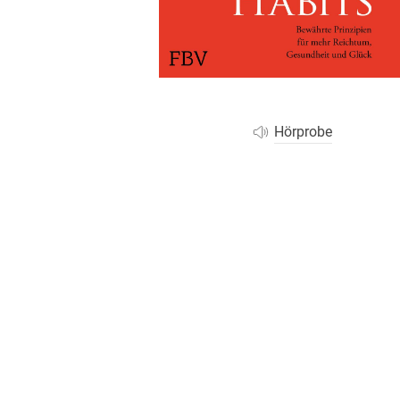
Wochenkalender
Romane &
Biografien
Fantasy
Kinder- und Jugendbücher
Krimis & Thriller
Hörprobe
Ratgeber
Romane & Erzählungen