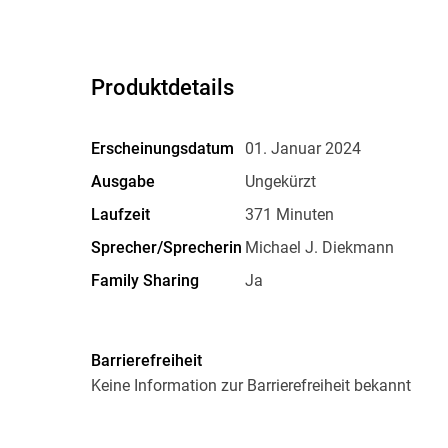
Produktdetails
Erscheinungsdatum
01. Januar 2024
Ausgabe
Ungekürzt
Laufzeit
371 Minuten
Sprecher/Sprecherin
Michael J. Diekmann
Family Sharing
Ja
Dateiformat
MP3
GTIN
9783986094478
Barrierefreiheit
Keine Information zur Barrierefreiheit bekannt