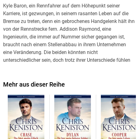
Kyle Baron, ein Rennfahrer auf dem Höhepunkt seiner
Karriere, ist gezwungen, in seinem rasanten Leben auf die
Bremse zu treten, denn ein gebrochenes Handgelenk hält ihn
von der Rennstrecke fern. Addison Raymond, eine
Ingenieurin, die immer auf Nummer sicher gegangen ist,
braucht nach einem Stellenabbau in ihrem Unternehmen
eine Veränderung. Die beiden könnten nicht
unterschiedlicher sein, doch trotz ihrer Unterschiede fühlen
sie sich auf eine Weise zueinander hingezogen, die sie nie
erwartet hätten. Werden sie erkennen, dass die Liebe das
größte Abenteuer von allen sein kann?
Mehr aus dieser Reihe
Dieser kuschelige Liebesroman spielt vor der Kulisse der
texanischen Ranchlandschaft und in der Welt des
professionellen Rennsports - perfekt für Fans von Cowboy-
und Milliardärsromanen. Diesen Liebesroman mit seinen
herzerwärmenden Charakteren, der unwiderstehlichen
Chemie und einer Geschichte, die einem den Atem raubt,