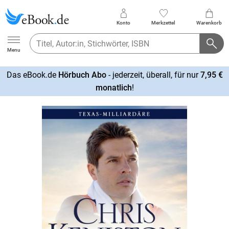
Konto
Merkzettel
Warenkorb
Ebook.de
Menu
Das eBook.de
Hörbuch Abo
- jederzeit, überall, für nur
7,95 €
mehr
monatlich
!
erfahren