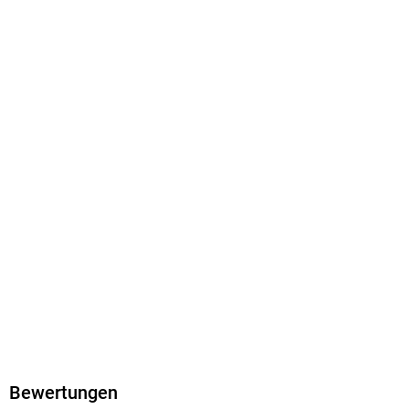
Dateiformat
EPUB
ISBN
9798224447961
Bewertungen