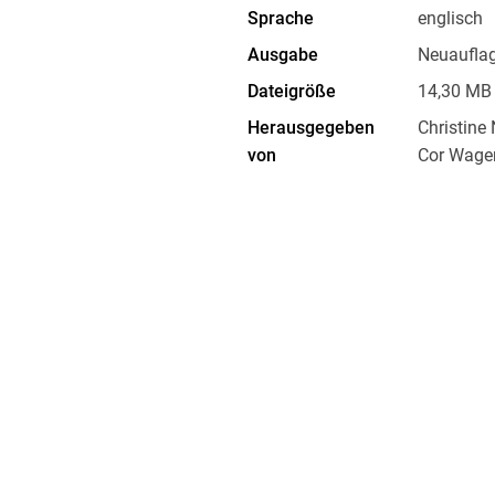
Sprache
englisch
Ausgabe
Neuaufla
Dateigröße
14,30 MB
Herausgegeben
Christine 
von
Cor Wage
ftliche Verlagsgesellschaft
Kopierschutz
mit Wasse
Dateiformat
PDF