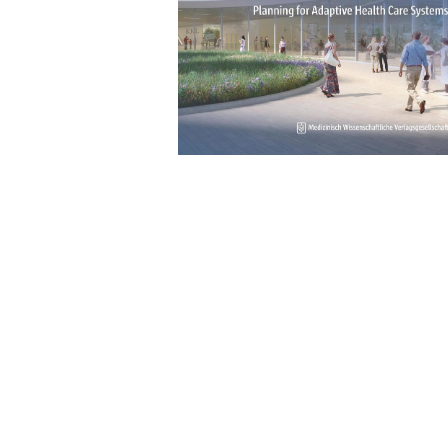
Wochenkalender
Romane &
Biografien
Fantasy
Kinder- und Jugendbücher
Krimis & Thriller
Ratgeber
Romane & Erzählungen