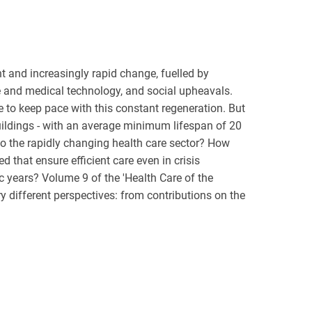
 and increasingly rapid change, fuelled by
e and medical technology, and social upheavals.
e to keep pace with this constant regeneration. But
ildings - with an average minimum lifespan of 20
o the rapidly changing health care sector? How
d that ensure efficient care even in crisis
c years? Volume 9 of the 'Health Care of the
y different perspectives: from contributions on the
anning for change to reports on visionary,
nto the robotic construction methods of the future.