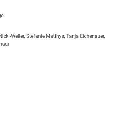
ge
Nickl-Weller, Stefanie Matthys, Tanja Eichenauer,
naar
rzeichen versehen