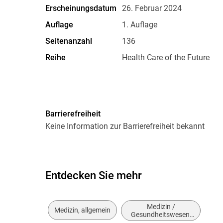
Erscheinungsdatum
26. Februar 2024
Auflage
1. Auflage
Seitenanzahl
136
Reihe
Health Care of the Future
Verlag/Hersteller
MWV Medizinisch Wissenscha
Produktart
EBOOK
Barrierefreiheit
ISBN
9783954668854
Keine Information zur Barrierefreiheit bekannt
Entdecken Sie mehr
Medizin /
Medizin, allgemein
Gesundheitswesen,
allgemein