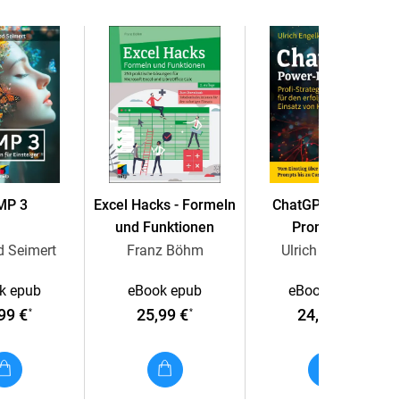
hkeiten. Du kannst dein Haus mit Schlössern,
 raffinierten TNT- oder Wasserfallen vor Gegnern
versorgst du dich mit Essen, Schießpulver und
du Gegenstände oder Spieler schnell über weite
och nicht genug ist, baust du dir eigene Motoren,
n vollautomatischen Schießstand für ein spezielles
hr sind im Buch ganz genau beschrieben, sodass du
MP 3
Excel Hacks - Formeln
ChatGPT Power-
im Handumdrehen zum Redstone-Profi!
und Funktionen
Prompting
d Seimert
Franz Böhm
Ulrich Engelke
k epub
eBook epub
eBook epub
99 €
25,99 €
24,99 €
*
*
*
epte