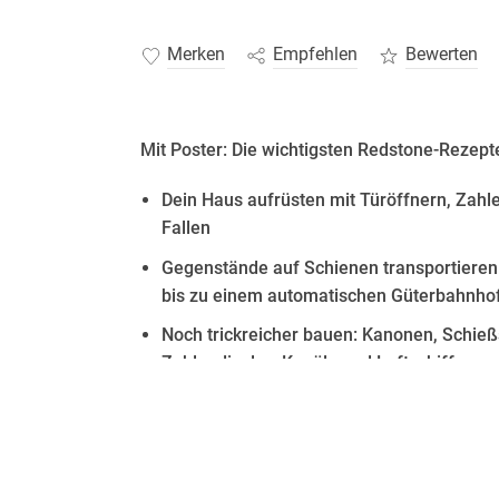
Merken
Empfehlen
Bewerten
Mit Poster: Die wichtigsten Redstone-Rezept
Dein Haus aufrüsten mit Türöffnern, Zah
Fallen
Gegenstände auf Schienen transportieren
bis zu einem automatischen Güterbahnho
Noch trickreicher bauen: Kanonen, Schie
Zahlendisplay, Kanäle und Luftschiffe
Mit Redstone-Schaltungen hebst du deine Mine
erfährst du Schritt für Schritt, wie du raffin
baust.