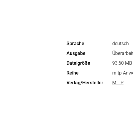
versteckte Eingänge
Aufzüge
Fallen und Waffen:
Sprache
deutsch
TNT-Fallen
Ausgabe
Überarbei
Selbstschussanlagen
Dateigröße
93,60 MB
Wasserfallen
Reihe
mitp Anw
Kanonen
Verlag/Hersteller
MITP
Farmen und Lager:
Produktart
EBOOK
ISBN
9783747
Automatische Farmen
Monsterfarmen
Lagerhaus