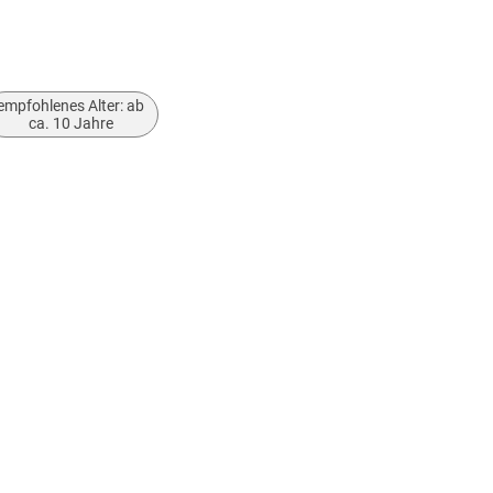
Automatischer Ofen
Transport und Fortbewegung:
empfohlenes Alter: ab
U-Bahn
ca. 10 Jahre
Güterbahnhof
Bootskanäle und Schiffshebewerk
Luftschiffe
Schießstand für Zielscheiben und beweglic
Zahlendisplay und Zählmaschine