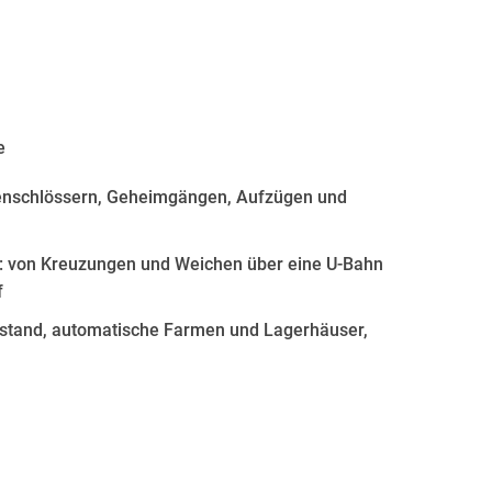
e
lenschlössern, Geheimgängen, Aufzügen und
: von Kreuzungen und Weichen über eine U-Bahn
f
ßstand, automatische Farmen und Lagerhäuser,
craft-Skills auf ein neues Level! In diesem Buch
ierte Fallen und andere ausgeklügelte Mechanismen