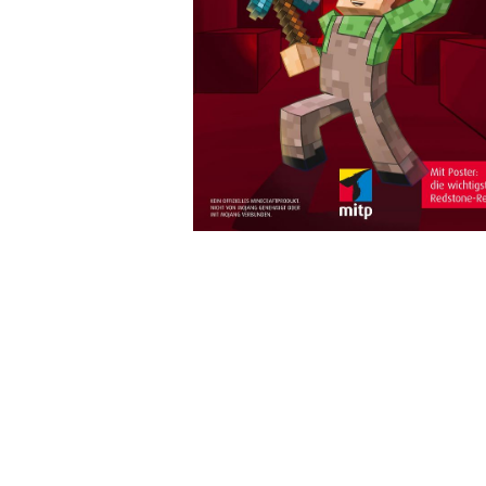
Wochenkalender
Romane &
Biografien
Fantasy
Kinder- und Jugendbücher
Krimis & Thriller
Ratgeber
Romane & Erzählungen