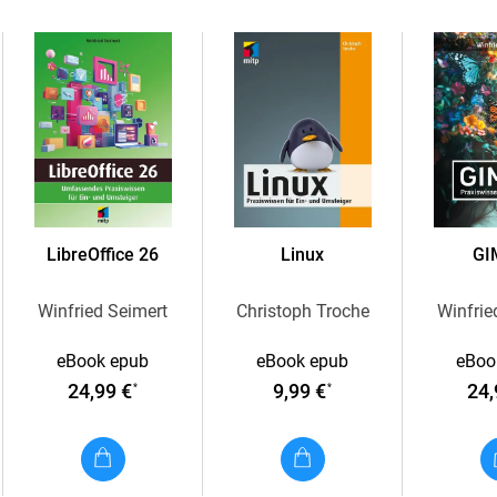
Redstone eröffnet dir ganz neue Spiel-Möglic
Geheimgängen und Aufzügen aufrüsten und mit
schützen. Mithilfe von automatischen Farmen 
mehr. Mit Schienen oder Bootskanälen kannst 
Strecken transportieren. Wenn dir das immer n
um richtige Luftschiffe anzutreiben oder eine
Bogen-Training!
Die Anleitungen für all das und noch viel me
LibreOffice 26
Linux
GI
sie einfach nachbauen kannst. So wirst du 
Winfried Seimert
Christoph Troche
Winfrie
Aus dem Inhalt:
eBook epub
eBook epub
eBoo
Redstone-Grundlagen
24,99 €
9,99 €
24,
*
*
Liste aller wichtigen Redstone-Crafting-Rez
Haustechnik:
Schlösser